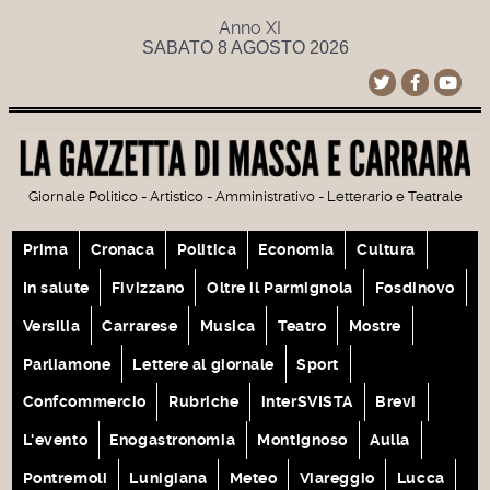
Anno XI
SABATO 8 AGOSTO 2026
Giornale Politico - Artistico - Amministrativo - Letterario e Teatrale
Prima
Cronaca
Politica
Economia
Cultura
In salute
Fivizzano
Oltre il Parmignola
Fosdinovo
Versilia
Carrarese
Musica
Teatro
Mostre
Parliamone
Lettere al giornale
Sport
Confcommercio
Rubriche
interSVISTA
Brevi
L'evento
Enogastronomia
Montignoso
Aulla
Pontremoli
Lunigiana
Meteo
Viareggio
Lucca