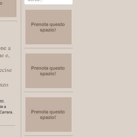
l
one a
ne e,
ecise
enzo
tti,
te a
Carrara,