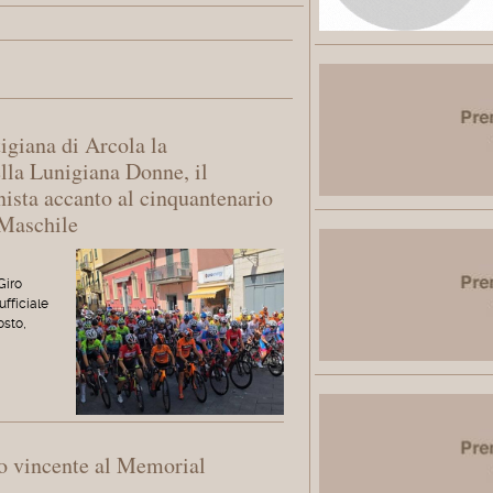
tigiana di Arcola la
ella Lunigiana Donne, il
ista accanto al cinquantenario
 Maschile
Giro
fficiale
osto,
lo vincente al Memorial