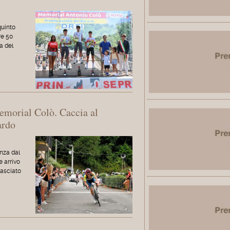
quinto
re 50
a del
emorial Colò. Caccia al
ardo
nza dal
e arrivo
lasciato