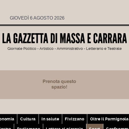
GIOVEDÌ 6 AGOSTO 2026
Giornale Politico - Artistico - Amministrativo - Letterario e Teatrale
onomia
Cultura
In salute
Fivizzano
Oltre il Parmignola
ostre
Parliamone
Lettere al giornale
Sport
Confcomme