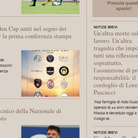
en Cup uniti nel segno dei
NOTIZIE BREVI
Un'altra morte su
r la prima conferenza stampa
lavoro. Un'altra
tragedia che imp
tutti una riflessio
nde
soprattutto,
ntissimi
l'assunzione di pr
renza
responsabilità: il
cordoglio di Lor
Pascucci
"Alla famiglia di Aldo Gullo
operaio di 44 anni residen
ecnico della Nazionale di
Massa e deceduto oggi a 
sto
rivolgo le…
NOTIZIE BREVI