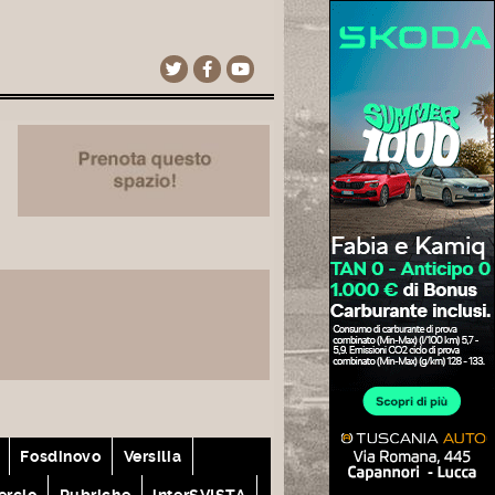
Fosdinovo
Versilia
rcio
Rubriche
interSVISTA