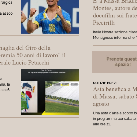
E' a Massa Bradl
irurgica
Montes, autore de
docufilm sui frate
à al 100
Piccirilli
Italia Nostra sezione Mas
Montignoso informa che: "
maglia del Giro della
emia 50 anni di lavoro" il
rale Lucio Petacchi
sa
NOTIZIE BREVI
ana, la
Asta benefica a 
l 2026
di Massa, sabato 
agosto
Una asta d'arte a scopo b
in programma per sabato 
alle ore 21…