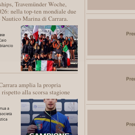
ships, Travemünder Woche,
26: nella top-ten mondiale due
b Nautico Marina di Carrara.
ele
Caio
 bilancio
arrara amplia la propria
 rispetto alla scorsa stagione
inua a
 società
stica