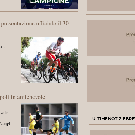
presentazione ufficiale il 30
a, a
apoli in amichevole
 va in
ULTIME NOTIZIE BRE
llegri