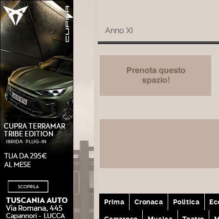
Anno XI
Prima
Cronaca
Politica
Ec
Carrarese
Musica
Teatro
M