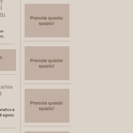
ey
l
lli
sa-
In…
Marina
8
enefico è
8 agosto