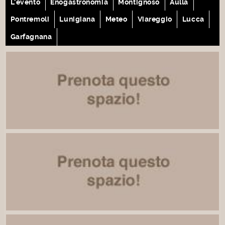
L'evento
Enogastronomia
Montignoso
Aulla
Pontremoli
Lunigiana
Meteo
Viareggio
Lucca
Garfagnana