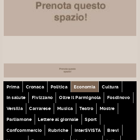
Prima
Cronaca
Politica
Economia
Cultura
In salute
Fivizzano
Oltre il Parmignola
Fosdinovo
Versilia
Carrarese
Musica
Teatro
Mostre
Parliamone
Lettere al giornale
Sport
Confcommercio
Rubriche
interSVISTA
Brevi