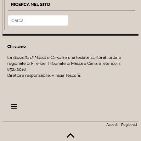
RICERCA NEL SITO
Cerca
Type 2 or more characters for r
Chi siamo
La
Gazzetta di Massa e Carrara
è una testata iscritta all'ordine
regionale di Firenze, Tribunale di Massa e Carrara, elenco n.
852/2016
Direttore responsabile: Vinicia Tesconi.
Accedi
Registrati