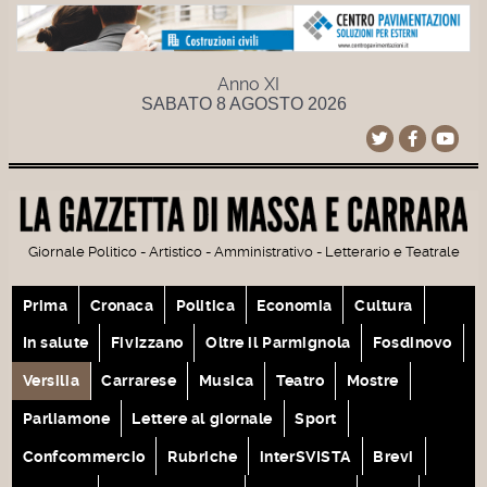
Anno XI
SABATO 8 AGOSTO 2026
Giornale Politico - Artistico - Amministrativo - Letterario e Teatrale
Prima
Cronaca
Politica
Economia
Cultura
In salute
Fivizzano
Oltre il Parmignola
Fosdinovo
Versilia
Carrarese
Musica
Teatro
Mostre
Parliamone
Lettere al giornale
Sport
Confcommercio
Rubriche
interSVISTA
Brevi