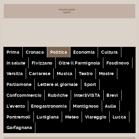
Prima
Cronaca
Politica
Economia
Cultura
In salute
Fivizzano
Oltre il Parmignola
Fosdinovo
Versilia
Carrarese
Musica
Teatro
Mostre
Parliamone
Lettere al giornale
Sport
Confcommercio
Rubriche
interSVISTA
Brevi
L'evento
Enogastronomia
Montignoso
Aulla
Pontremoli
Lunigiana
Meteo
Viareggio
Lucca
Garfagnana