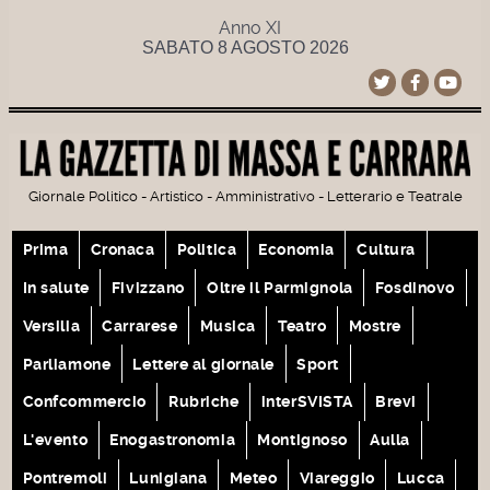
Anno XI
SABATO 8 AGOSTO 2026
Giornale Politico - Artistico - Amministrativo - Letterario e Teatrale
Prima
Cronaca
Politica
Economia
Cultura
In salute
Fivizzano
Oltre il Parmignola
Fosdinovo
Versilia
Carrarese
Musica
Teatro
Mostre
Parliamone
Lettere al giornale
Sport
Confcommercio
Rubriche
interSVISTA
Brevi
L'evento
Enogastronomia
Montignoso
Aulla
Pontremoli
Lunigiana
Meteo
Viareggio
Lucca