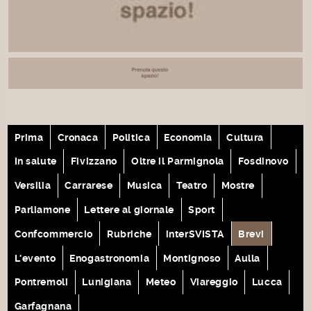
Prima
Cronaca
Politica
Economia
Cultura
In salute
Fivizzano
Oltre il Parmignola
Fosdinovo
Versilia
Carrarese
Musica
Teatro
Mostre
Parliamone
Lettere al giornale
Sport
Confcommercio
Rubriche
interSVISTA
Brevi
L'evento
Enogastronomia
Montignoso
Aulla
Pontremoli
Lunigiana
Meteo
Viareggio
Lucca
Garfagnana