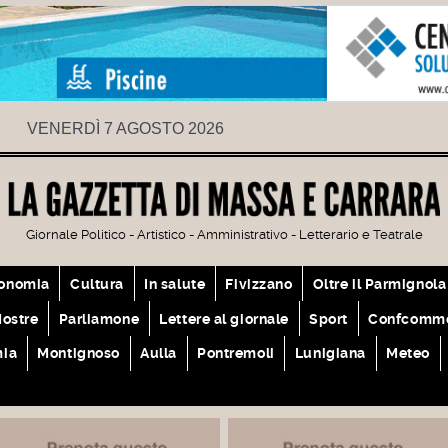
VENERDÌ 7 AGOSTO 2026
Giornale Politico - Artistico - Amministrativo - Letterario e Teatrale
onomia
Cultura
In salute
Fivizzano
Oltre il Parmignola
ostre
Parliamone
Lettere al giornale
Sport
Confcomme
mia
Montignoso
Aulla
Pontremoli
Lunigiana
Meteo