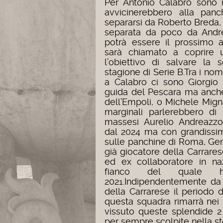
Per Antonio Calabro sono m
avvicinerebbero alla panc
separarsi da Roberto Breda,
separata da poco da Andr
potrà essere il prossimo a
sarà chiamato a coprire 
l’obiettivo di salvare la
stagione di Serie B.
Tra i nom
a Calabro ci sono Giorgio
guida del Pescara ma anche
dell’Empoli, o Michele Mign
marginali parlerebbero di
massesi Aurelio Andreazzo
dal 2024 ma con grandissi
sulle panchine di Roma, Gen
già giocatore della Carrares
ed ex collaboratore in na
fianco del quale h
2021.
Indipendentemente da c
della Carrarese il periodo 
questa squadra rimarrà nei ri
vissuto queste splendide 
per sempre scolpite nella sto