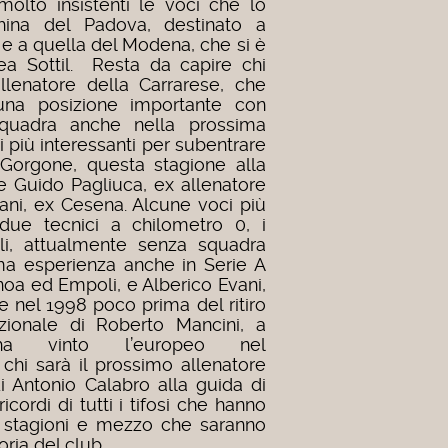
olto insistenti le voci che lo
hina del Padova, destinato a
 e a quella del Modena, che si è
ea Sottil.
Resta da capire chi
llenatore della Carrarese, che
una posizione importante con
 squadra anche nella prossima
i più interessanti per subentrare
 Gorgone, questa stagione alla
 Guido Pagliuca, ex allenatore
ani, ex Cesena. Alcune voci più
 due tecnici a chilometro 0, i
li, attualmente senza squadra
ma esperienza anche in Serie A
oa ed Empoli, e Alberico Evani,
e nel 1998 poco prima del ritiro
zionale di Roberto Mancini, a
a vinto l’europeo nel
hi sarà il prossimo allenatore
di Antonio Calabro alla guida di
cordi di tutti i tifosi che hanno
2 stagioni e mezzo che saranno
ria del club.