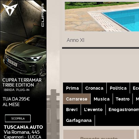
Anno XI
Prima
Cronaca
Politica
Ec
Carrarese
Musica
Teatro
M
Brevi
L'evento
Enogastrono
Garfagnana