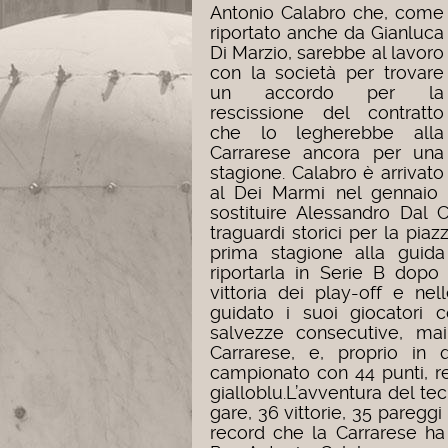
Antonio Calabro che, come
riportato anche da Gianluca
Di Marzio, sarebbe al lavoro
con la società per trovare
un accordo per la
rescissione del contratto
che lo legherebbe alla
Carrarese ancora per una
stagione.
Calabro è arrivato
al Dei Marmi nel gennaio 
sostituire Alessandro Dal 
traguardi storici per la pia
prima stagione alla guida
riportarla in Serie B dopo
vittoria dei play-off e ne
guidato i suoi giocatori c
salvezze consecutive, ma
Carrarese, e, proprio in 
campionato con 44 punti, re
gialloblu.
L’avventura del te
gare, 36 vittorie, 35 pareggi 
record che la Carrarese ha