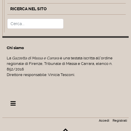
RICERCA NEL SITO
Cerca
Type 2 or more characters for r
Chi siamo
La
Gazzetta di Massa e Carrara
è una testata iscritta all'ordine
regionale di Firenze, Tribunale di Massa e Carrara, elenco n.
852/2016
Direttore responsabile: Vinicia Tesconi.
Accedi
Registrati