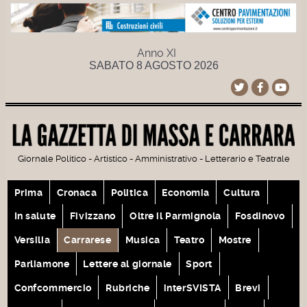
Anno XI
SABATO 8 AGOSTO 2026
Giornale Politico - Artistico - Amministrativo - Letterario e Teatrale
Prima
Cronaca
Politica
Economia
Cultura
In salute
Fivizzano
Oltre il Parmignola
Fosdinovo
Versilia
Carrarese
Musica
Teatro
Mostre
Parliamone
Lettere al giornale
Sport
Confcommercio
Rubriche
interSVISTA
Brevi