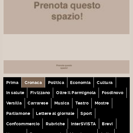
Prima
Cronaca
Politica
Economia
Cultura
In salute
Fivizzano
Oltre il Parmignola
Fosdinovo
Versilia
Carrarese
Musica
Teatro
Mostre
Parliamone
Lettere al giornale
Sport
Confcommercio
Rubriche
interSVISTA
Brevi