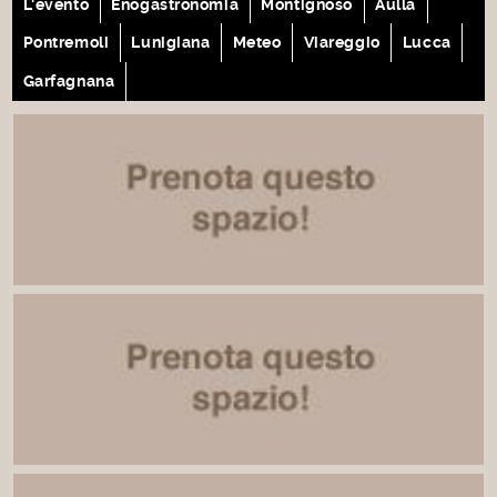
L'evento
Enogastronomia
Montignoso
Aulla
Pontremoli
Lunigiana
Meteo
Viareggio
Lucca
Garfagnana