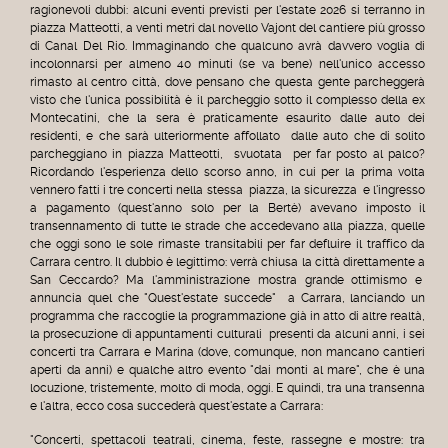
ragionevoli dubbi: alcuni eventi previsti per l'estate 2026 si terranno in
piazza Matteotti, a venti metri dal novello Vajont del cantiere più grosso
di Canal Del Rio. Immaginando che qualcuno avrà davvero voglia di
incolonnarsi per almeno 40 minuti (se va bene) nell'unico accesso
rimasto al centro città, dove pensano che questa gente parcheggerà
visto che l'unica possibilità è il parcheggio sotto il complesso della ex
Montecatini, che la sera è praticamente esaurito dalle auto dei
residenti, e che sarà ulteriormente affollato dalle auto che di solito
parcheggiano in piazza Matteotti, svuotata per far posto al palco?
Ricordando l'esperienza dello scorso anno, in cui per la prima volta
vennero fatti i tre concerti nella stessa piazza, la sicurezza e l'ingresso
a pagamento (quest'anno solo per la Bertè) avevano imposto il
transennamento di tutte le strade che accedevano alla piazza, quelle
che oggi sono le sole rimaste transitabili per far defluire il traffico da
Carrara centro. Il dubbio è legittimo: verrà chiusa la città direttamente a
San Ceccardo? Ma l'amministrazione mostra grande ottimismo e
annuncia quel che "Quest'estate succede" a Carrara, lanciando un
programma che raccoglie la programmazione già in atto di altre realtà,
la prosecuzione di appuntamenti culturali presenti da alcuni anni, i sei
concerti tra Carrara e Marina (dove, comunque, non mancano cantieri
aperti da anni) e qualche altro evento "dai monti al mare", che è una
locuzione, tristemente, molto di moda, oggi. E quindi, tra una transenna
e l'altra, ecco cosa succederà quest'estate a Carrara:
"Concerti, spettacoli teatrali, cinema, feste, rassegne e mostre: tra