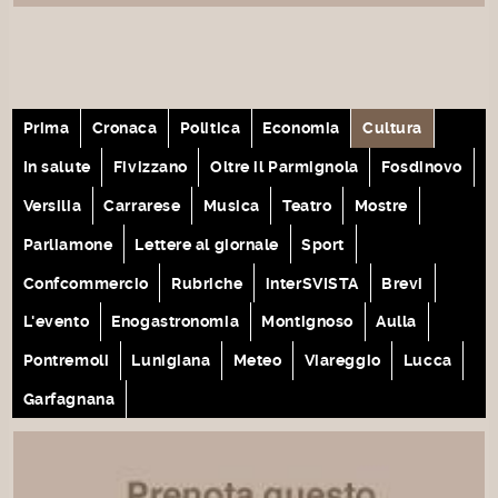
Prima
Cronaca
Politica
Economia
Cultura
In salute
Fivizzano
Oltre il Parmignola
Fosdinovo
Versilia
Carrarese
Musica
Teatro
Mostre
Parliamone
Lettere al giornale
Sport
Confcommercio
Rubriche
interSVISTA
Brevi
L'evento
Enogastronomia
Montignoso
Aulla
Pontremoli
Lunigiana
Meteo
Viareggio
Lucca
Garfagnana