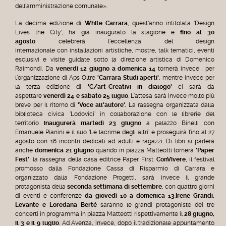
dell'amministrazione comunale».
La decima edizione di
White Carrara
, quest'anno intitolata 'Design
Lives the City', ha già inaugurato la stagione e
fino al 30
agosto
celebrerà l'eccellenza del design
internazionale con installazioni artistiche, mostre, talk tematici, eventi
esclusivi e visite guidate sotto la direzione artistica di Domenico
Raimondi. Da
venerdì 12 giugno a domenica 14
tornerà invece , per
l'organizzazione di Aps Oltre
'Carrara Studi aperti'
, mentre invece per
la terza edizione di
'C/art-Creativi in dialogo'
ci sarà da
aspettare
venerdì 24 e sabato 25 luglio
. L'attesa sarà invece molto più
breve per il ritorno di
'Voce all'autore'.
La rassegna organizzata dalla
biblioteca civica 'Lodovici' in collaborazione con le librerie del
territorio
inaugurerà martedì 23 giugno
a palazzo Binelli con
Emanuele Pianini e il suo 'Le lacrime degli altri' e proseguirà fino al 27
agosto con 16 incontri dedicati ad adulti e ragazzi. Di libri si parlerà
anche
domenica 21 giugno
quando in piazza Matteotti tornerà
'Paper
Fest'
, la rassegna della casa editrice Paper First.
ConVivere
, il festival
promosso dalla Fondazione Cassa di Risparmio di Carrara e
organizzato dalla Fondazione Progetti, sarà invece il grande
protagonista della
seconda settimana di settembre
, con quattro giorni
di eventi e conferenze
da giovedì 10 a domenica 13
.
Irene Grandi,
Levante e Loredana Berté
saranno le grandi protagoniste dei tre
concerti in programma in piazza Matteotti rispettivamente il
28 giugno,
il 3 e il 9 luglio
. Ad Avenza, invece, dopo il tradizionale appuntamento