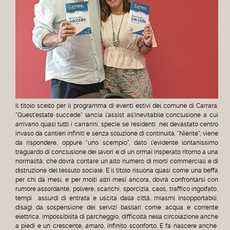
Il titolo scelto per il programma di eventi estivi del comune di Carrara:
"Quest'estate succede" lancia l'assist all'inevitabile conclusione a cui
arrivano quasi tutti i carrarini, specie se residenti nel devastato centro
invaso da cantieri infiniti e senza soluzione di continuità. "Niente", viene
da rispondere, oppure "uno scempio", dato l'evidente lontanissimo
traguardo di conclusione dei lavori e di un ormai insperato ritorno a una
normalità, che dovrà contare un alto numero di morti commerciali e di
distruzione del tessuto sociale. E il titolo risuona quasi come una beffa
per chi da mesi, e per molti altri mesi ancora, dovrà confrontarsi con
rumore assordante, polvere, scarichi, sporcizia, caos, traffico ingolfato,
tempi assurdi di entrata e uscita dalla città, miasmi insopportabili,
disagi da sospensione dei servizi basilari come acqua e corrente
elettrica, impossibilità di parcheggio, difficoltà nella circolazione anche
a piedi e un crescente, amaro, infinito sconforto. E fa nascere anche