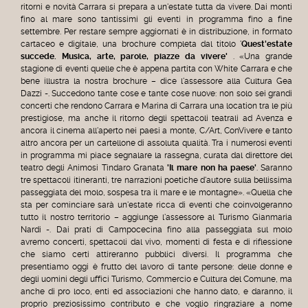
ritorni e novità Carrara si prepara a un'estate tutta da vivere. Dai monti
fino al mare sono tantissimi gli eventi in programma fino a fine
settembre. Per restare sempre aggiornati è in distribuzione, in formato
cartaceo e digitale, una brochure completa dal titolo '
Quest'estate
succede. Musica, arte, parole, piazze da vivere'
. «Una grande
stagione di eventi quelle che è appena partita con White Carrara e che
bene illustra la nostra brochure – dice l'assessore alla Cultura Gea
Dazzi
-. Succedono tante cose e tante cose nuove: non solo sei grandi
concerti che rendono Carrara e Marina di Carrara una location tra le più
prestigiose, ma anche il ritorno degli spettacoli teatrali ad Avenza e
ancora il cinema all'aperto nei paesi a monte, C/Art, ConVivere e tanto
altro ancora per un cartellone di assoluta qualità. Tra i numerosi eventi
in programma mi piace segnalare la rassegna, curata dal direttore del
teatro degli Animosi Tindaro Granata
'Il mare non ha paese'
. Saranno
tre spettacoli itineranti, tre narrazioni poetiche d'autore sulla bellissima
passeggiata del molo, sospesa tra il mare e le montagne». «Quella che
sta per cominciare sarà un'estate ricca di eventi che coinvolgeranno
tutto il nostro territorio –
aggiunge l'assessore al Turismo Gianmaria
Nardi
-. Dai prati di Campocecina fino alla passeggiata sul molo
avremo concerti, spettacoli dal vivo, momenti di festa e di riflessione
che siamo certi attireranno pubblici diversi. Il programma che
presentiamo oggi è frutto del lavoro di tante persone: delle donne e
degli uomini degli uffici Turismo, Commercio e Cultura del Comune, ma
anche di pro loco, enti ed associazioni che hanno dato, e daranno, il
proprio preziosissimo contributo e che voglio ringraziare a nome