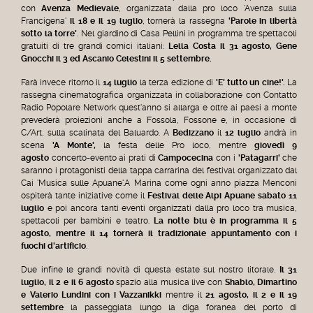
con
Avenza Medievale
, organizzata dalla pro loco 'Avenza sulla
Francigena'
il 18 e il 19 luglio
, tornerà la rassegna
'Parole in libertà
sotto la torre'
. Nel giardino di Casa Pellini in programma tre spettacoli
gratuiti di tre grandi comici italiani:
Lella Costa il 31 agosto, Gene
Gnocchi il 3 ed Ascanio Celestini il 5
settembre
.
Farà invece ritorno il
14 luglio
la terza edizione di
'E' tutto un cine!'.
La
rassegna cinematografica organizzata in collaborazione con Contatto
Radio Popolare Network quest'anno si allarga e oltre ai paesi a monte
prevederà proiezioni anche a Fossola, Fossone e, in occasione di
C/Art, sulla scalinata del Baluardo. A
Bedizzano
il
12 luglio
andrà in
scena
'A Monte',
la festa delle Pro loco, mentre
giovedì 9
agosto
concerto-evento ai prati di
Campocecina
con i
'Patagarri'
che
saranno i protagonisti della tappa carrarina del festival organizzato dal
Cai 'Musica sulle Apuane'.A Marina come ogni anno piazza Menconi
ospiterà tante iniziative come il
Festival delle Alpi Apuane
sabato 11
luglio
e poi ancora tanti eventi organizzati dalla pro loco tra musica,
spettacoli per bambini e teatro.
L
a notte blu è in programma il 5
agosto,
mentre
il 14 tornerà il tradizionale appuntamento con i
fuochi d'artificio
.
Due infine le grandi novità di questa estate sul nostro litorale.
Il 31
luglio, il 2 e il 6 agosto
spazio alla musica live con
Shablo, Dimartino
e Valerio Lundini con i Vazzanikki
mentre il
21 agosto, il 2 e il 19
settembre
la passeggiata lungo la diga foranea del porto di