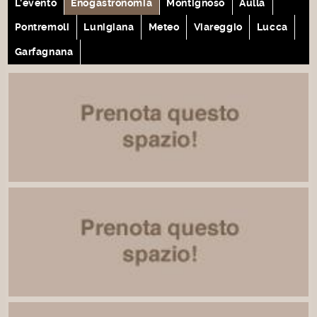
L'evento
Enogastronomia
Montignoso
Aulla
Pontremoli
Lunigiana
Meteo
Viareggio
Lucca
Garfagnana