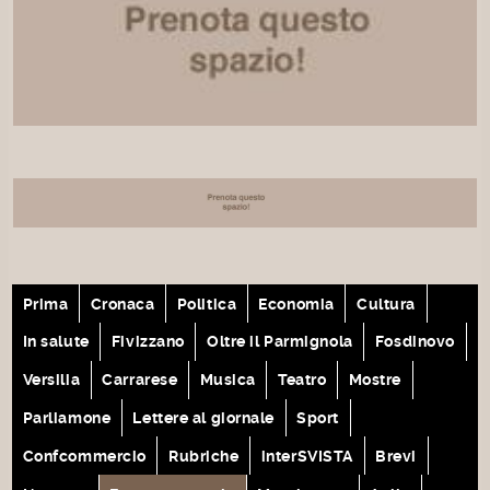
Prima
Cronaca
Politica
Economia
Cultura
In salute
Fivizzano
Oltre il Parmignola
Fosdinovo
Versilia
Carrarese
Musica
Teatro
Mostre
Parliamone
Lettere al giornale
Sport
Confcommercio
Rubriche
interSVISTA
Brevi