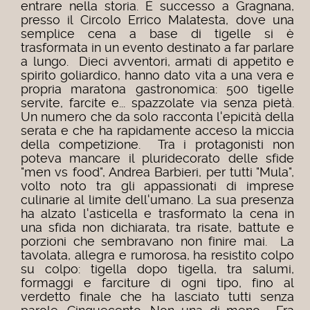
entrare nella storia. È successo a Gragnana,
presso il Circolo Errico Malatesta, dove una
semplice cena a base di tigelle si è
trasformata in un evento destinato a far parlare
a lungo. Dieci avventori, armati di appetito e
spirito goliardico, hanno dato vita a una vera e
propria maratona gastronomica: 500 tigelle
servite, farcite e... spazzolate via senza pietà.
Un numero che da solo racconta l'epicità della
serata e che ha rapidamente acceso la miccia
della competizione. Tra i protagonisti non
poteva mancare il pluridecorato delle sfide
"men vs food", Andrea Barbieri, per tutti "Mula",
volto noto tra gli appassionati di imprese
culinarie al limite dell'umano. La sua presenza
ha alzato l'asticella e trasformato la cena in
una sfida non dichiarata, tra risate, battute e
porzioni che sembravano non finire mai. La
tavolata, allegra e rumorosa, ha resistito colpo
su colpo: tigella dopo tigella, tra salumi,
formaggi e farciture di ogni tipo, fino al
verdetto finale che ha lasciato tutti senza