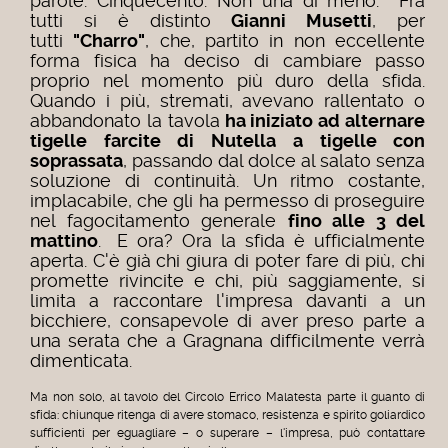
parole. Cinquecento. Non una di meno. Fra
tutti si è distinto
Gianni Musetti
, per
tutti
"Charro"
, che, partito in non eccellente
forma fisica ha deciso di cambiare passo
proprio nel momento più duro della sfida.
Quando i più, stremati, avevano rallentato o
abbandonato la tavola
ha iniziato ad alternare
tigelle farcite di Nutella a tigelle con
soprassata
, passando dal dolce al salato senza
soluzione di continuità. Un ritmo costante,
implacabile, che gli ha permesso di proseguire
nel fagocitamento generale
fino alle 3 del
mattino
.
E ora? Ora la sfida è ufficialmente
aperta. C'è già chi giura di poter fare di più, chi
promette rivincite e chi, più saggiamente, si
limita a raccontare l'impresa davanti a un
bicchiere, consapevole di aver preso parte a
una serata che a Gragnana difficilmente verrà
dimenticata.
Ma non solo, al tavolo del Circolo Errico Malatesta parte il guanto di
sfida: chiunque ritenga di avere stomaco, resistenza e spirito goliardico
sufficienti per eguagliare – o superare – l'impresa, può contattare