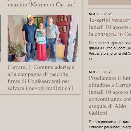
marchio ‘Marmo di Carrara’
NOTIZIE BREVI
Tesserini venatori
lunedì 10 agosto 
la consegna in 
Da lunedì 10 agosto è poss
ritirare all'Ufficio Sport C
Pesca, a piano terra del 
in…
Carrara, il Comune aderisce
alla campagna di raccolte
NOTIZIE BREVI
Proclamato il lut
firme di Confesercenti per
cittadino a Carrar
salvare i negozi tradizionali
lunedì 10 agosto 
concomitanza con
esequie di Aldo
Gullotti
È stato proclamato il lutto
cittadino per lunedì 10 ago