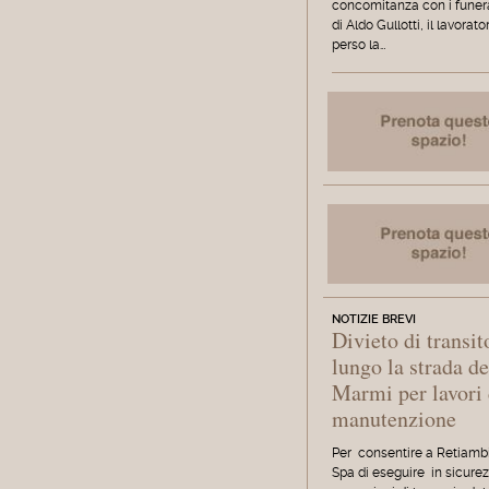
concomitanza con i funera
di Aldo Gullotti, il lavorat
perso la…
NOTIZIE BREVI
Divieto di transit
lungo la strada de
Marmi per lavori 
manutenzione
Per consentire a Retiamb
Spa di eseguire in sicurez