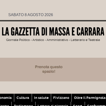
SABATO 8 AGOSTO 2026
Giornale Politico - Artistico - Amministrativo - Letterario e Teatrale
onomia
Cultura
In salute
Fivizzano
Oltre il Parmignola
ostre
Parliamone
Lettere al giornale
Sport
Confcomme