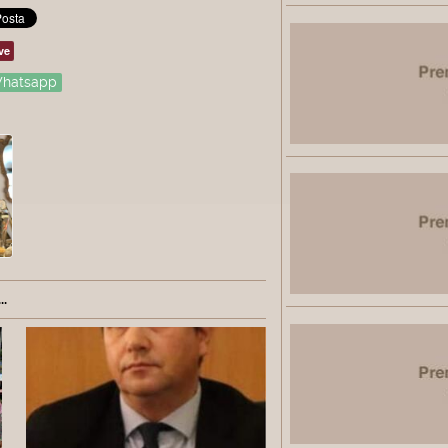
ve
hatsapp
.