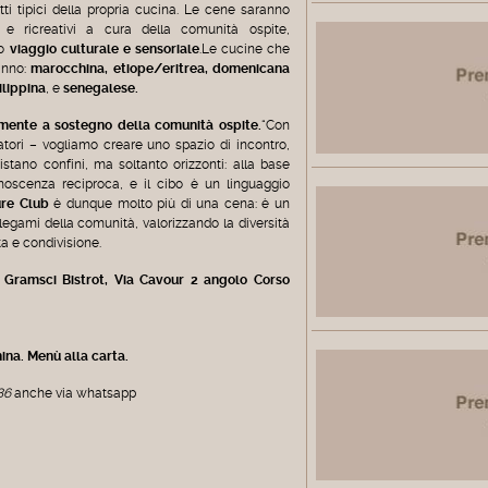
tti tipici della propria cucina. Le cene saranno
 e ricreativi a cura della comunità ospite,
io
viaggio culturale e sensoriale
.Le cucine che
anno:
marocchina, etiope/eritrea, domenicana
ilippina
, e
senegalese.
amente a sostegno della comunità ospite.
“Con
atori – vogliamo creare uno spazio di incontro,
tano confini, ma soltanto orizzonti: alla base
noscenza reciproca, e il cibo è un linguaggio
ure Club
è dunque molto più di una cena: è un
 legami della comunità, valorizzando la diversità
a e condivisione.
 Gramsci Bistrot, Via Cavour 2 angolo Corso
ina. Menù alla carta.
86
anche via whatsapp