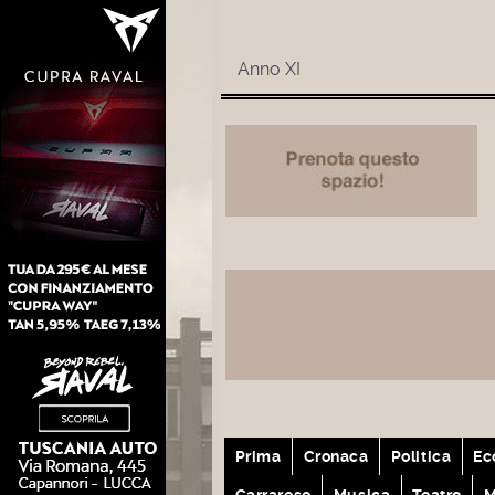
Anno XI
Prima
Cronaca
Politica
Ec
Carrarese
Musica
Teatro
M