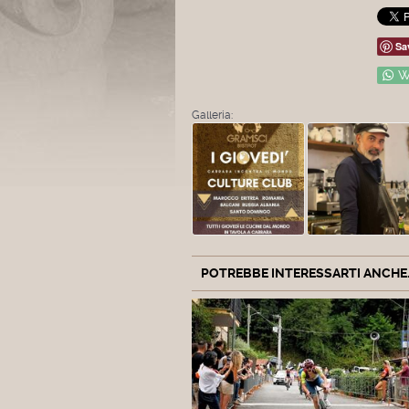
Sa
W
Galleria:
POTREBBE INTERESSARTI ANCHE..