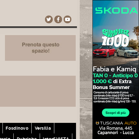
Fosdinovo
Versilia
rcio
Rubriche
interSVISTA