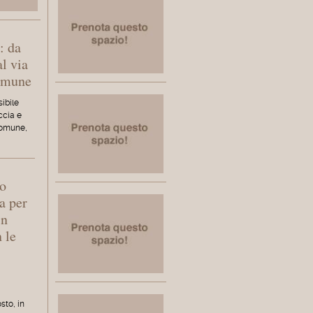
: da
al via
Comune
ibile
accia e
Comune,
to
a per
in
 le
sto, in