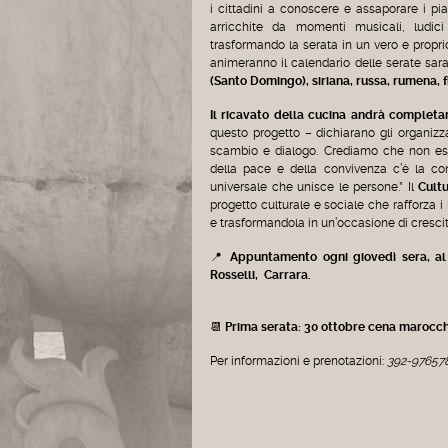
i cittadini a conoscere e assaporare i pia
arricchite da momenti musicali, ludici
trasformando la serata in un vero e propr
animeranno il calendario delle serate sar
(Santo Domingo), siriana, russa, rumena, f
Il ricavato della cucina andrà complet
questo progetto – dichiarano gli organizz
scambio e dialogo. Crediamo che non esis
della pace e della convivenza c’è la co
universale che unisce le persone.” Il
Cult
progetto culturale e sociale che rafforza i
e trasformandola in un’occasione di crescit
📍
Appuntamento ogni giovedì sera, al
Rosselli, Carrara.
📆
Prima serata: 30 ottobre cena marocch
Per informazioni e prenotazioni:
392-97657