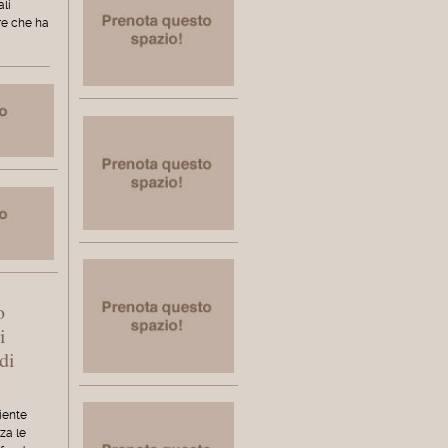
li
ore che ha
o
i
di
iente
za le