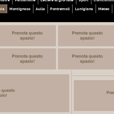
mia
Montignoso
Aulla
Pontremoli
Lunigiana
Meteo