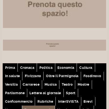
Prima
Cronaca
Politica
Economia
Cultura
In salute
Fivizzano
Oltre il Parmignola
Fosdinovo
Versilia
Carrarese
Musica
Teatro
Mostre
Parliamone
Lettere al giornale
Sport
Confcommercio
Rubriche
interSVISTA
Brevi