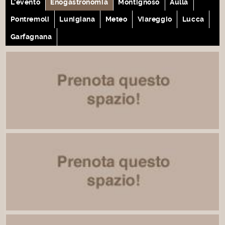
L'evento
Enogastronomia
Montignoso
Aulla
Pontremoli
Lunigiana
Meteo
Viareggio
Lucca
Garfagnana