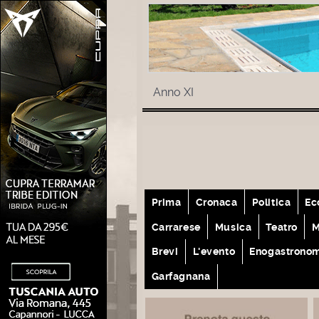
Anno XI
Prima
Cronaca
Politica
Ec
Carrarese
Musica
Teatro
M
Brevi
L'evento
Enogastrono
Garfagnana