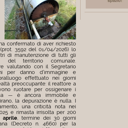
ha confermato di aver richiesto
 (prot. 3592 del 01/04/2026) lo
stri di manutenzione di tutti gli
e del territorio comunale.
tre valutando con il Segretario
oni per danno d'immagine e
pralluogo effettuato nei giorni
ealtà preoccupante: il reattore a
devono ruotare per ossigenare i
cqua — è ancora immobile e
girano, la depurazione è nulla. I
amento, una criticità nota nei
2025 e rimasta irrisolta per 200
 aprile
, termine dei 30 giorni
cana (Decreto n. 4660) per la