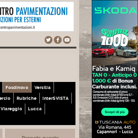
Fosdinovo
Versilia
rcio
Rubriche
interSVISTA
Viareggio
Lucca