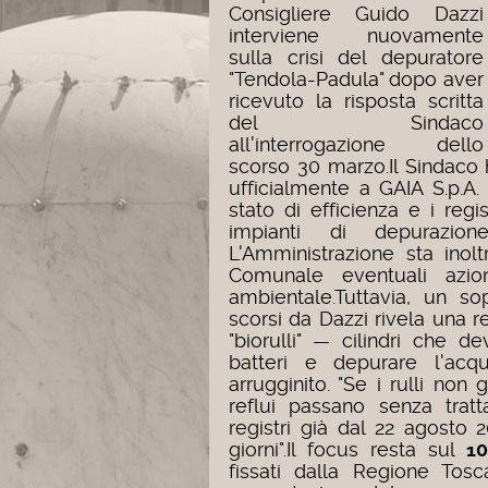
Consigliere Guido Dazzi
interviene nuovamente
sulla crisi del depuratore
"Tendola-Padula" dopo aver
ricevuto la risposta scritta
del Sindaco
all'interrogazione dello
scorso 30 marzo.Il Sindaco 
ufficialmente a GAIA S.p.A.
stato di efficienza e i regi
impianti di depurazion
L'Amministrazione sta inol
Comunale eventuali azi
ambientale.Tuttavia, un so
scorsi da Dazzi rivela una r
"biorulli" — cilindri che 
batteri e depurare l'a
arrugginito. "Se i rulli non 
reflui passano senza tratt
registri già dal 22 agosto 
giorni".Il focus resta sul
10
fissati dalla Regione Tos