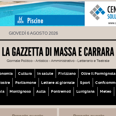
GIOVEDÌ 6 AGOSTO 2026
Giornale Politico - Artistico - Amministrativo - Letterario e Teatrale
onomia
Cultura
In salute
Fivizzano
Oltre il Parmignola
ostre
Parliamone
Lettere al giornale
Sport
Confcomme
mia
Montignoso
Aulla
Pontremoli
Lunigiana
Meteo