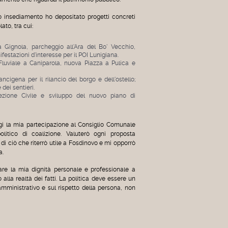
 insediamento ho depositato progetti concreti
ato, tra cui:
ignola, parcheggio all'Ara del Bo' Vecchio,
ifestazioni d'interesse per il POI Lunigiana.
luviale a Caniparola, nuova Piazza a Pulica e
ncigena per il rilancio del borgo e dell'ostello;
dei sentieri.
zione Civile e sviluppo del nuovo piano di
i la mia partecipazione al Consiglio Comunale
litico di coalizione. Valuterò ogni proposta
di ciò che riterrò utile a Fosdinovo e mi opporrò
a.
are la mia dignità personale e professionale a
alla realtà dei fatti. La politica deve essere un
amministrativo e sul rispetto della persona, non