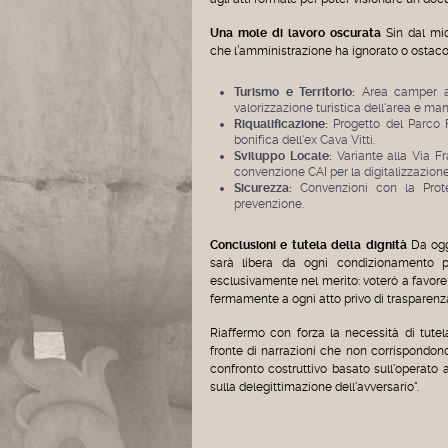
Una mole di lavoro oscurata
Sin dal mio
che l’amministrazione ha ignorato o ostacol
Turismo e Territorio:
Area camper a G
valorizzazione turistica dell'area e man
Riqualificazione:
Progetto del Parco F
bonifica dell'ex Cava Vitti.
Sviluppo Locale:
Variante alla Via Fra
convenzione CAI per la digitalizzazione 
Sicurezza:
Convenzioni con la Prote
prevenzione.
Conclusioni e tutela della dignità
Da ogg
sarà libera da ogni condizionamento po
esclusivamente nel merito: voterò a favore 
fermamente a ogni atto privo di trasparenz
Riaffermo con forza la necessità di tutel
fronte di narrazioni che non corrispondono 
confronto costruttivo basato sull'operato 
sulla delegittimazione dell'avversario".