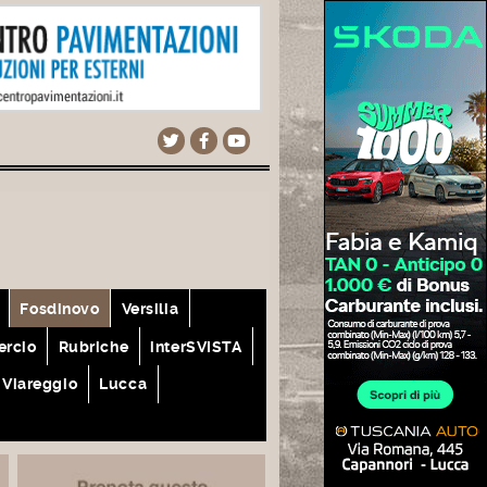
Fosdinovo
Versilia
rcio
Rubriche
interSVISTA
Viareggio
Lucca