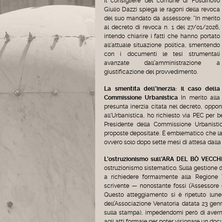
Il consigliere del comune di Fosdinovo
Giulio Dazzi spiega le ragoni della revoca
del suo mandato da assessore: "In merito
al decreto di revoca n. 1 del 27/01/2026,
intendo chiarire i fatti che hanno portato
all'attuale situazione politica, smentendo
con i documenti le tesi strumentali
avanzate dall’amministrazione a
giustificazione del provvedimento.
La smentita dell’inerzia: il caso della
Commissione Urbanistica
In merito alla
presunta inerzia citata nel decreto, oppon
all'Urbanistica, ho richiesto via PEC per 
Presidente della Commissione Urbanistic
proposte depositate. È emblematico che la
ovvero solo dopo sette mesi di attesa dalla
L’ostruzionismo sull’ARA DEL BÒ VECCH
ostruzionismo sistematico. Sulla gestione de
a richiedere formalmente alla Regione To
scrivente — nonostante fossi l’Assessore
Questo atteggiamento si è ripetuto lune
dell’Associazione Venatoria datata 23 gen
sulla stampa), impedendomi però di aver
agli atti formale per poter visionare un do