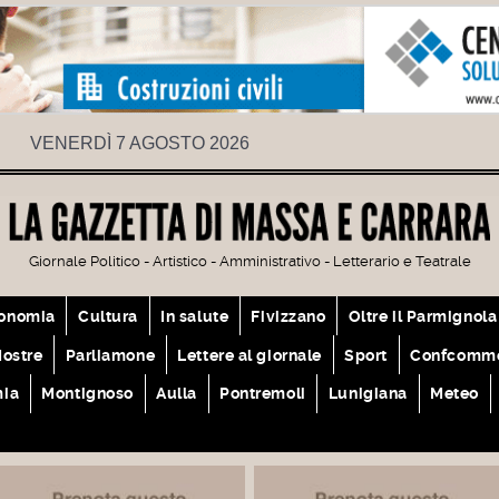
VENERDÌ 7 AGOSTO 2026
Giornale Politico - Artistico - Amministrativo - Letterario e Teatrale
onomia
Cultura
In salute
Fivizzano
Oltre il Parmignola
ostre
Parliamone
Lettere al giornale
Sport
Confcomme
mia
Montignoso
Aulla
Pontremoli
Lunigiana
Meteo