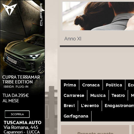
Anno XI
Prima
Cronaca
Politica
Ec
Carrarese
Musica
Teatro
M
Brevi
L'evento
Enogastrono
Garfagnana