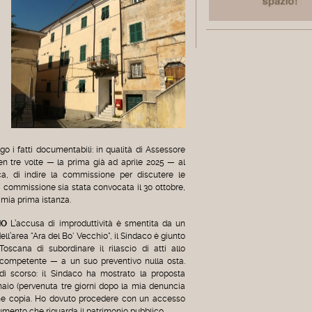
go i fatti documentabili: in qualità di Assessore
ben tre volte — la prima già ad aprile 2025 — al
a, di indire la commissione per discutere le
 commissione sia stata convocata il 30 ottobre,
 mia prima istanza.
IO
L’accusa di improduttività è smentita da un
ll’area "Ara del Bo' Vecchio", il Sindaco è giunto
scana di subordinare il rilascio di atti allo
 competente — a un suo preventivo nulla osta.
dì scorso: il Sindaco ha mostrato la proposta
naio (pervenuta tre giorni dopo la mia denuncia
ne copia. Ho dovuto procedere con un accesso
cumento che riguarda il patrimonio pubblico.