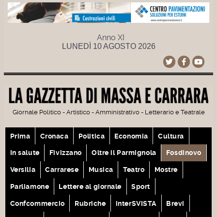
Anno XI
LUNEDÌ 10 AGOSTO 2026
Giornale Politico - Artistico - Amministrativo - Letterario e Teatrale
Prima
Cronaca
Politica
Economia
Cultura
In salute
Fivizzano
Oltre il Parmignola
Fosdinovo
Versilia
Carrarese
Musica
Teatro
Mostre
Parliamone
Lettere al giornale
Sport
Confcommercio
Rubriche
interSVISTA
Brevi