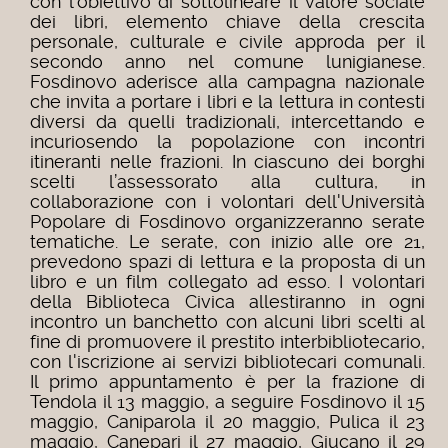
con l’obiettivo di sottolineare il valore sociale
dei libri, elemento chiave della crescita
personale, culturale e civile approda per il
secondo anno nel comune lunigianese.
Fosdinovo aderisce alla campagna nazionale
che invita a portare i libri e la lettura in contesti
diversi da quelli tradizionali, intercettando e
incuriosendo la popolazione con incontri
itineranti nelle frazioni. In ciascuno dei borghi
scelti l’assessorato alla cultura, in
collaborazione con i volontari dell'Università
Popolare di Fosdinovo organizzeranno serate
tematiche. Le serate, con inizio alle ore 21,
prevedono spazi di lettura e la proposta di un
libro e un film collegato ad esso. I volontari
della Biblioteca Civica allestiranno in ogni
incontro un banchetto con alcuni libri scelti al
fine di promuovere il prestito interbibliotecario,
con l'iscrizione ai servizi bibliotecari comunali.
Il primo appuntamento è per la frazione di
Tendola il 13 maggio, a seguire Fosdinovo il 15
maggio, Caniparola il 20 maggio, Pulica il 23
maggio, Canepari il 27 maggio, Giucano il 29