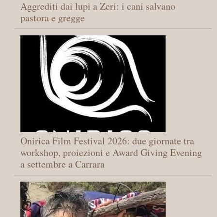
Aggrediti dai lupi a Zeri: i cani salvano
pastora e gregge
Onirica Film Festival 2026: due giornate tra
workshop, proiezioni e Award Giving Evening
a settembre a Carrara