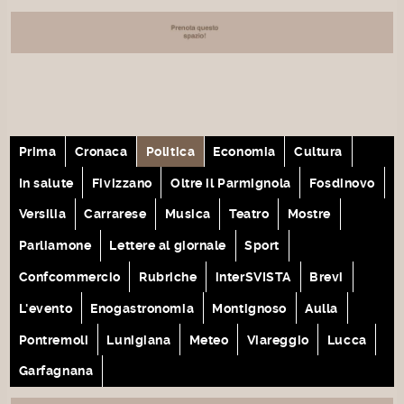
Prima
Cronaca
Politica
Economia
Cultura
In salute
Fivizzano
Oltre il Parmignola
Fosdinovo
Versilia
Carrarese
Musica
Teatro
Mostre
Parliamone
Lettere al giornale
Sport
Confcommercio
Rubriche
interSVISTA
Brevi
L'evento
Enogastronomia
Montignoso
Aulla
Pontremoli
Lunigiana
Meteo
Viareggio
Lucca
Garfagnana