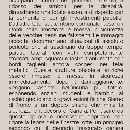
occupano il centro dei pannelli protettivi, a
ridosso dei simboli per la disabilità,
dimostrando una totale assenza di rispetto per
la comunità e per gli investimenti pubblici.
Dall'altro lato, sul territorio comunale pesano i
ritardi nella rimozione e messa in sicurezza
delle vecchie pensiline fatiscenti. Le immagini
raccolte documentano situazioni di assoluto
pericolo che si trascinano da troppo tempo:
paratie laterali con vetri completamente
sfondati, ampi squarci e lastre frantumate con
bordi taglienti ancora sospesi nei telai
metallici. Queste strutture obsolete, anziché
essere rimosse o messe in sicurezza
immediatamente dopo il danneggiamento,
vengono lasciate nell'incuria più totale,
esponendo anziani, studenti e bambini al
rischio quotidiano di gravi lesioni fisiche.
Siamo
di fronte a un doppio binario che mina la
sicurezza e il decoro di Carrara. Per uscire da
questa spirale è necessario applicare con
rigore la teoria delle finestre rotte, un principio
secondo cui il degrado trascurato genera