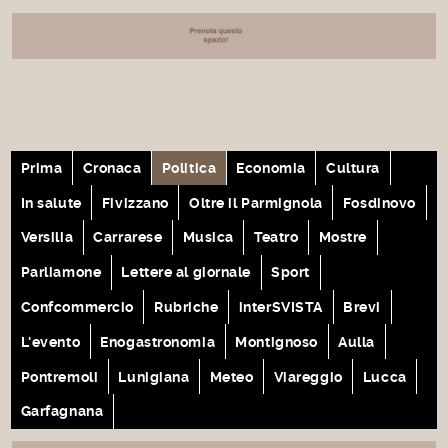
Prima
Cronaca
Politica
Economia
Cultura
In salute
Fivizzano
Oltre il Parmignola
Fosdinovo
Versilia
Carrarese
Musica
Teatro
Mostre
Parliamone
Lettere al giornale
Sport
Confcommercio
Rubriche
interSVISTA
Brevi
L'evento
Enogastronomia
Montignoso
Aulla
Pontremoli
Lunigiana
Meteo
Viareggio
Lucca
Garfagnana