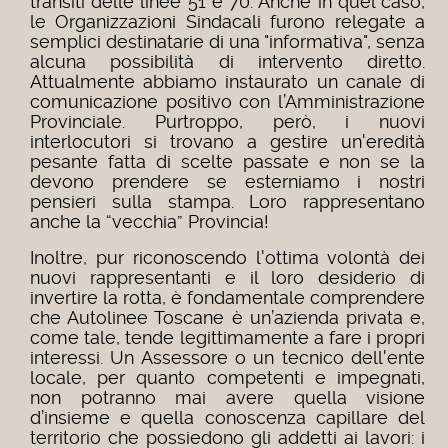
transiti delle linee 51 e 70. Anche in quel caso,
le Organizzazioni Sindacali furono relegate a
semplici destinatarie di una "informativa", senza
alcuna possibilità di intervento diretto.
Attualmente abbiamo instaurato un canale di
comunicazione positivo con l’Amministrazione
Provinciale. Purtroppo, però, i nuovi
interlocutori si trovano a gestire un'eredità
pesante fatta di scelte passate e non se la
devono prendere se esterniamo i nostri
pensieri sulla stampa. Loro rappresentano
anche la “vecchia” Provincia!
Inoltre, pur riconoscendo l'ottima volontà dei
nuovi rappresentanti e il loro desiderio di
invertire la rotta, è fondamentale comprendere
che Autolinee Toscane è un’azienda privata e,
come tale, tende legittimamente a fare i propri
interessi. Un Assessore o un tecnico dell'ente
locale, per quanto competenti e impegnati,
non potranno mai avere quella visione
d’insieme e quella conoscenza capillare del
territorio che possiedono gli addetti ai lavori: i