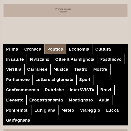
Prima
Cronaca
Politica
Economia
Cultura
In salute
Fivizzano
Oltre il Parmignola
Fosdinovo
Versilia
Carrarese
Musica
Teatro
Mostre
Parliamone
Lettere al giornale
Sport
Confcommercio
Rubriche
interSVISTA
Brevi
L'evento
Enogastronomia
Montignoso
Aulla
Pontremoli
Lunigiana
Meteo
Viareggio
Lucca
Garfagnana