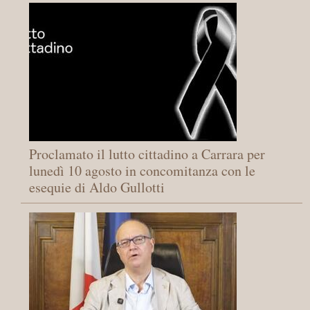
Proclamato il lutto cittadino a Carrara per
lunedì 10 agosto in concomitanza con le
esequie di Aldo Gullotti