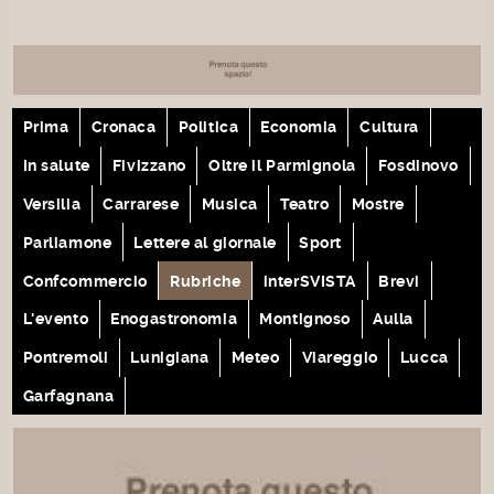
Prima
Cronaca
Politica
Economia
Cultura
In salute
Fivizzano
Oltre il Parmignola
Fosdinovo
Versilia
Carrarese
Musica
Teatro
Mostre
Parliamone
Lettere al giornale
Sport
Confcommercio
Rubriche
interSVISTA
Brevi
L'evento
Enogastronomia
Montignoso
Aulla
Pontremoli
Lunigiana
Meteo
Viareggio
Lucca
Garfagnana