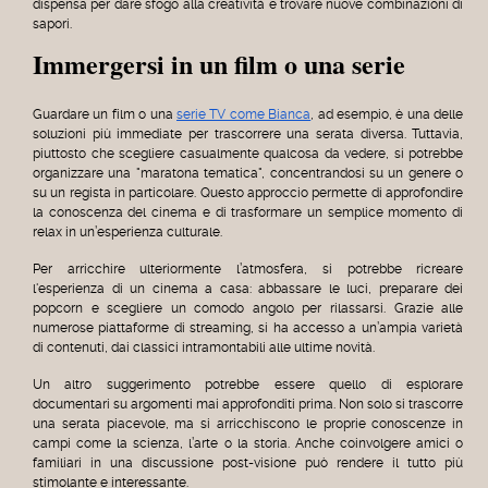
dispensa per dare sfogo alla creatività e trovare nuove combinazioni di
sapori.
Immergersi in un film o una serie
Guardare un film o una
serie TV come Bianca
, ad esempio, è una delle
soluzioni più immediate per trascorrere una serata diversa. Tuttavia,
piuttosto che scegliere casualmente qualcosa da vedere, si potrebbe
organizzare una "maratona tematica", concentrandosi su un genere o
su un regista in particolare. Questo approccio permette di approfondire
la conoscenza del cinema e di trasformare un semplice momento di
relax in un’esperienza culturale.
Per arricchire ulteriormente l’atmosfera, si potrebbe ricreare
l'esperienza di un cinema a casa: abbassare le luci, preparare dei
popcorn e scegliere un comodo angolo per rilassarsi. Grazie alle
numerose piattaforme di streaming, si ha accesso a un’ampia varietà
di contenuti, dai classici intramontabili alle ultime novità.
Un altro suggerimento potrebbe essere quello di esplorare
documentari su argomenti mai approfonditi prima. Non solo si trascorre
una serata piacevole, ma si arricchiscono le proprie conoscenze in
campi come la scienza, l’arte o la storia. Anche coinvolgere amici o
familiari in una discussione post-visione può rendere il tutto più
stimolante e interessante.