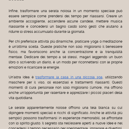
Infine, trasformare una serata noiosa in un momento speciale può
essere semplice come prendersi del tempo per rilassarsi. Creare un
ambiente accogliente, accendere alcune candele, mettere musica
rilassante e concedersi un bagno caldo sono gesti che aiutano a
ridurre lo stress accumulato durante la giornata.
Per chi preferisce attività più dinamiche, praticare yoga o meditazione
è un'ottima scelta. Queste pratiche non solo migliorano il benessere
fisico, ma favoriscono anche la concentrazione e la tranquillità
mentale. Dedicare del tempo a sé stessi, magari leggendo un buon
libro o scrivendo un diario, è un modo per riconnettersi con le proprie
emozioni e ricaricare le energie.
Un'altra idea è
trasformare la casa in una piccola spa
, utilizzando
maschere per il viso, oli essenziali e trattamenti rilassanti. Questi
momenti di cura personale non solo migliorano l'umore, ma offrono
anche un'opportunità per rallentare e apprezzare i piccoli piaceri della
vita quotidiana.
Le serate apparentemente noiose offrono una tela bianca su cui
dipingere momenti speciali e ricchi di significato. Anche le attività più
semplici possono trasformarsi in esperienze memorabili, se affrontate
con lo spirito giusto. Il segreto sta nell'essere aperti a nuove idee e nel
concedersi il tempo necessario per sperimentare, imparare e divertirsi.