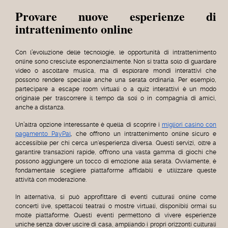
Provare nuove esperienze di
intrattenimento online
Con l’evoluzione delle tecnologie, le opportunità di intrattenimento
online sono cresciute esponenzialmente. Non si tratta solo di guardare
video o ascoltare musica, ma di esplorare mondi interattivi che
possono rendere speciale anche una serata ordinaria. Per esempio,
partecipare a escape room virtuali o a quiz interattivi è un modo
originale per trascorrere il tempo da soli o in compagnia di amici,
anche a distanza.
Un’altra opzione interessante è quella di scoprire i
migliori casino con
pagamento PayPal
, che offrono un intrattenimento online sicuro e
accessibile per chi cerca un'esperienza diversa. Questi servizi, oltre a
garantire transazioni rapide, offrono una vasta gamma di giochi che
possono aggiungere un tocco di emozione alla serata. Ovviamente, è
fondamentale scegliere piattaforme affidabili e utilizzare queste
attività con moderazione.
In alternativa, si può approfittare di eventi culturali online come
concerti live, spettacoli teatrali o mostre virtuali, disponibili ormai su
molte piattaforme. Questi eventi permettono di vivere esperienze
uniche senza dover uscire di casa, ampliando i propri orizzonti culturali