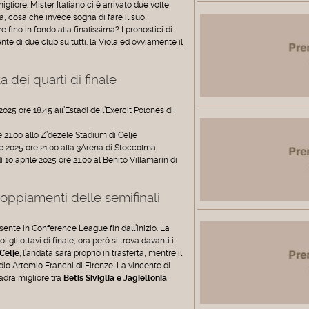
gliore. Mister Italiano ci è arrivato due volte
a, cosa che invece sogna di fare il suo
e fino in fondo alla finalissima? I pronostici di
e di due club su tutti: la Viola ed ovviamente il
dei quarti di finale
025 ore 18.45 all’Estadi de l’Exercit Polones di
e 21.00 allo Z’dezele Stadium di Celje
e 2025 ore 21.00 alla 3Arena di Stoccolma
ì 10 aprile 2025 ore 21.00 al Benito Villamarin di
oppiamenti delle semifinali
sente in Conference League fin dall’inizio. La
gli ottavi di finale, ora però si trova davanti i
Celje
; l’andata sarà proprio in trasferta, mentre il
dio Artemio Franchi di Firenze. La vincente di
uadra migliore tra
Betis Siviglia e Jagiellonia