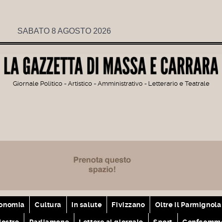
SABATO 8 AGOSTO 2026
Giornale Politico - Artistico - Amministrativo - Letterario e Teatrale
onomia
Cultura
In salute
Fivizzano
Oltre il Parmignola
ostre
Parliamone
Lettere al giornale
Sport
Confcomme