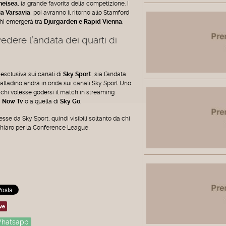
helsea
, la grande favorita della competizione. I
a Varsavia
, poi avranno il ritorno allo Stamford
chi emergerà tra
Djurgarden e Rapid Vienna
.
dere l’andata dei quarti di
 esclusiva sui canali di
Sky Sport
, sia l’andata
 Palladino andrà in onda sui canali Sky Sport Uno
 chi volesse godersi il match in streaming
i
Now Tv
o a quella di
Sky Go
.
sse da Sky Sport, quindi visibili soltanto da chi
chiaro per la Conference League,
ve
hatsapp