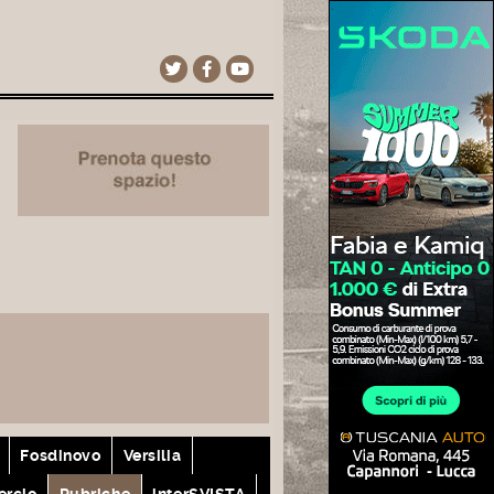
Fosdinovo
Versilia
rcio
Rubriche
interSVISTA