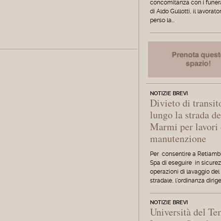
concomitanza con i funera
di Aldo Gullotti, il lavorat
perso la…
NOTIZIE BREVI
Divieto di transit
lungo la strada de
Marmi per lavori 
manutenzione
Per consentire a Retiamb
Spa di eseguire in sicurez
operazioni di lavaggio del
stradale, l'ordinanza dirig
NOTIZIE BREVI
Università del T