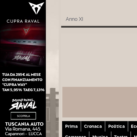
Anno XI
Prima
Cronaca
Politica
Ec
Carrarese
Musica
Teatro
M