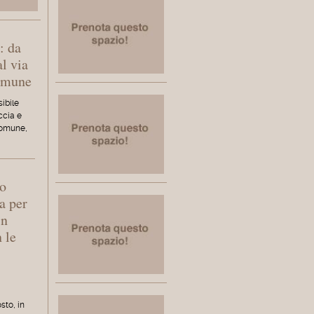
: da
al via
Comune
ibile
accia e
Comune,
to
a per
in
 le
sto, in