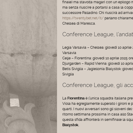
finale) ma stavolta magari con un epilogo mi
ma senza riuscire a portarsi a casa la copp
successore Palladino. Chi riuscirà ad arrivar
https://twentybet.net/it/
parlano chiarament
Chelsea di Maresca.
Conference League, l’andata 
Legia Varsavia – Chelsea: giovedì 10 aprile 2
Varsavia
Celje – Fiorentina: giovedì 10 aprile 2025 or
Djurgarden – Rapid Vienna: giovedì 10 april
Betis Siviglia – Jagiellonia Bialystok: gioved
Siviglia
Conference League, gli acc
La
Fiorentina
è l’unica squadra italiana pre
Viola ha egregiamente superato i gironi e poi 
quarti. I nuovi avversari sono gli sloveni del
ritorno settimana prossima in casa allo Sta
questa sfida affronterà in semifinale la sq
Bialystok.