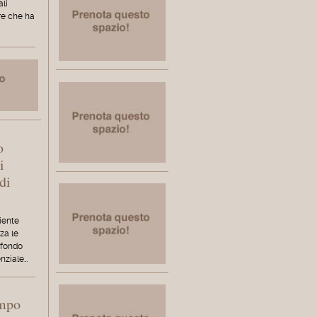
li
ore che ha
o
i
di
iente
za le
 fondo
enziale…
empo