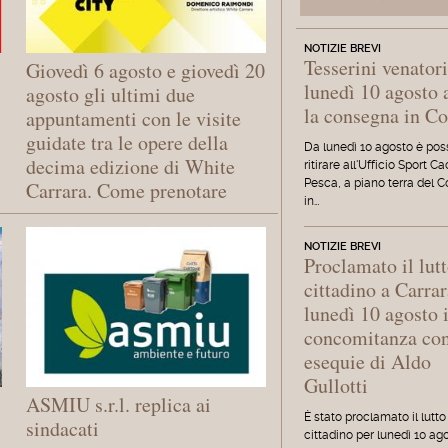
NOTIZIE BREVI
Tesserini venatori
Giovedì 6 agosto e giovedì 20
lunedì 10 agosto 
agosto gli ultimi due
la consegna in 
appuntamenti con le visite
guidate tra le opere della
Da lunedì 10 agosto è poss
decima edizione di White
ritirare all'Ufficio Sport C
Pesca, a piano terra del 
Carrara. Come prenotare
in…
NOTIZIE BREVI
Proclamato il lut
cittadino a Carrar
lunedì 10 agosto 
concomitanza con
esequie di Aldo
Gullotti
ASMIU s.r.l. replica ai
È stato proclamato il lutto
sindacati
cittadino per lunedì 10 ago