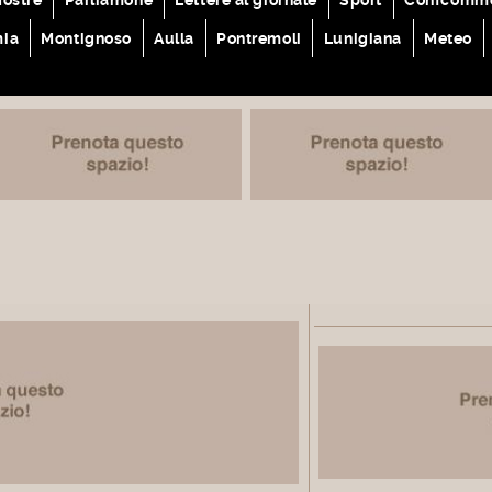
mia
Montignoso
Aulla
Pontremoli
Lunigiana
Meteo