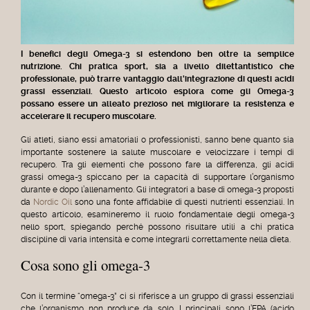
I benefici degli Omega-3 si estendono ben oltre la semplice
nutrizione. Chi pratica sport, sia a livello dilettantistico che
professionale, può trarre vantaggio dall'integrazione di questi acidi
grassi essenziali. Questo articolo esplora come gli Omega-3
possano essere un alleato prezioso nel migliorare la resistenza e
accelerare il recupero muscolare.
Gli atleti, siano essi amatoriali o professionisti, sanno bene quanto sia
importante sostenere la salute muscolare e velocizzare i tempi di
recupero. Tra gli elementi che possono fare la differenza, gli acidi
grassi omega-3 spiccano per la capacità di supportare l’organismo
durante e dopo l’allenamento. Gli integratori a base di omega-3 proposti
da
Nordic Oil
sono una fonte affidabile di questi nutrienti essenziali. In
questo articolo, esamineremo il ruolo fondamentale degli omega-3
nello sport, spiegando perché possono risultare utili a chi pratica
discipline di varia intensità e come integrarli correttamente nella dieta.
Cosa sono gli omega-3
Con il termine “omega-3” ci si riferisce a un gruppo di grassi essenziali
che l’organismo non produce da solo. I principali sono l’EPA (acido