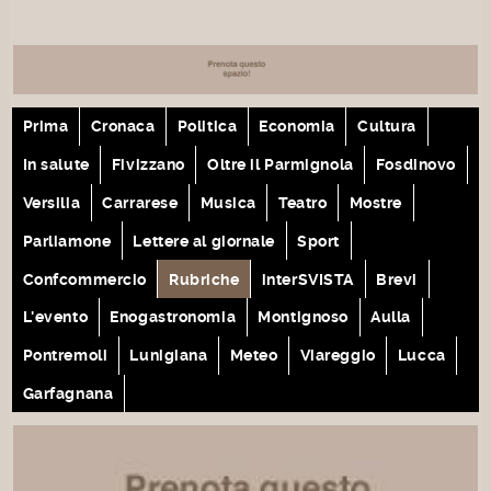
Prima
Cronaca
Politica
Economia
Cultura
In salute
Fivizzano
Oltre il Parmignola
Fosdinovo
Versilia
Carrarese
Musica
Teatro
Mostre
Parliamone
Lettere al giornale
Sport
Confcommercio
Rubriche
interSVISTA
Brevi
L'evento
Enogastronomia
Montignoso
Aulla
Pontremoli
Lunigiana
Meteo
Viareggio
Lucca
Garfagnana