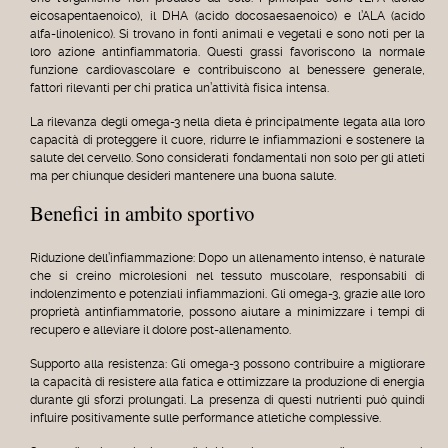
eicosapentaenoico), il DHA (acido docosaesaenoico) e l’ALA (acido
alfa-linolenico). Si trovano in fonti animali e vegetali e sono noti per la
loro azione antinfiammatoria. Questi grassi favoriscono la normale
funzione cardiovascolare e contribuiscono al benessere generale,
fattori rilevanti per chi pratica un’attività fisica intensa.
La rilevanza degli omega-3 nella dieta è principalmente legata alla loro
capacità di proteggere il cuore, ridurre le infiammazioni e sostenere la
salute del cervello. Sono considerati fondamentali non solo per gli atleti
ma per chiunque desideri mantenere una buona salute.
Benefici in ambito sportivo
Riduzione dell’infiammazione: Dopo un allenamento intenso, è naturale
che si creino microlesioni nel tessuto muscolare, responsabili di
indolenzimento e potenziali infiammazioni. Gli omega-3, grazie alle loro
proprietà antinfiammatorie, possono aiutare a minimizzare i tempi di
recupero e alleviare il dolore post-allenamento.
Supporto alla resistenza: Gli omega-3 possono contribuire a migliorare
la capacità di resistere alla fatica e ottimizzare la produzione di energia
durante gli sforzi prolungati. La presenza di questi nutrienti può quindi
influire positivamente sulle performance atletiche complessive.