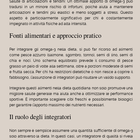
Salute di articolazioni e tendini: Un ottimale apporto di omega-3 può
tradursi in un minore rischio di infortuni, poiché aiuta a mantenere
articolazioni e tendini più elastici e meno soggetti a stress. Questo
aspetto è particolarmente significativo per chi è costantemente
impegnato in attività fisiche ad alta intensità.
Fonti alimentari e approccio pratico
Per integrare gli omega-3 nella dieta, si può far ricorso ad alimenti
come pesce azzurro (salmone, sgombro, tonno), semi di lino, semi di
chia e noci. Uno schema equilibrato prevede il consumo di pesce
grasso un paio di volte alla settimana, oltre a porzioni moderate di semi
e frutta secca. Per chi ha restrizioni dietetiche o non riesce a coprire il
fabbisogno, l’assunzione di integratori può risultare un valido supporto.
Integrare questi alimenti nella dieta quotidiana non solo promuove una
migliore salute generale ma aiuta anche a ottimizzare le performance
sportive. È importante scegliere cibi freschi e possibilmente biologici
per garantire l’apporto massimo dei nutrienti necessari.
Il ruolo degli integratori
Non sempre è semplice assumere una quantità sufficiente di omega-3
solo attraverso la dieta. In questi casi, un integratore di qualità si rivela