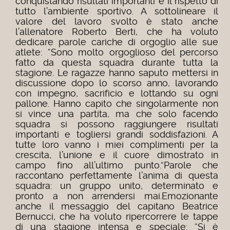
conquistando risultati importanti e il rispetto di
tutto l’ambiente sportivo.
A sottolineare il
valore del lavoro svolto è stato anche
l’allenatore Roberto Berti, che ha voluto
dedicare parole cariche di orgoglio alle sue
atlete:
“Sono molto orgoglioso del percorso
fatto da questa squadra durante tutta la
stagione. Le ragazze hanno saputo mettersi in
discussione dopo lo scorso anno, lavorando
con impegno, sacrificio e lottando su ogni
pallone.
Hanno capito che singolarmente non
si vince una partita, ma che solo facendo
squadra si possono raggiungere risultati
importanti e togliersi grandi soddisfazioni.
A
tutte loro vanno i miei complimenti per la
crescita, l’unione e il cuore dimostrato in
campo fino all’ultimo punto.”
Parole che
raccontano perfettamente l’anima di questa
squadra: un gruppo unito, determinato e
pronto a non arrendersi mai.
Emozionante
anche il messaggio del capitano Beatrice
Bernucci, che ha voluto ripercorrere le tappe
di una stagione intensa e speciale:
“Si è