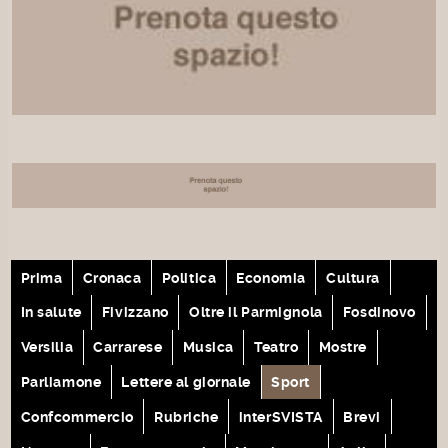
Prima
Cronaca
Politica
Economia
Cultura
In salute
Fivizzano
Oltre il Parmignola
Fosdinovo
Versilia
Carrarese
Musica
Teatro
Mostre
Parliamone
Lettere al giornale
Sport
Confcommercio
Rubriche
interSVISTA
Brevi