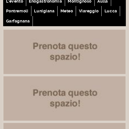
L'evento
Enogastronomia
Montignoso
Aulla
Pontremoli
Lunigiana
Meteo
Viareggio
Lucca
Garfagnana