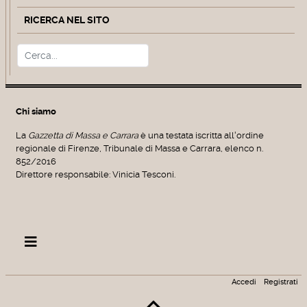
RICERCA NEL SITO
Cerca
Type 2 or more characters for r
Chi siamo
La
Gazzetta di Massa e Carrara
è una testata iscritta all'ordine
regionale di Firenze, Tribunale di Massa e Carrara, elenco n.
852/2016
Direttore responsabile: Vinicia Tesconi.
Accedi
Registrati