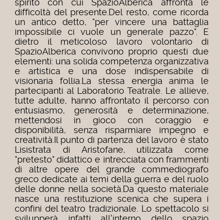
spirito con cui SpazioAlberica affronta le
difficoltà del presente.
Del resto, come ricorda
un antico detto, "per vincere una battaglia
impossibile ci vuole un generale pazzo". E
dietro il meticoloso lavoro volontario di
SpazioAlberica convivono proprio questi due
elementi: una solida competenza organizzativa
e artistica e una dose indispensabile di
visionaria follia.
La stessa energia anima le
partecipanti al Laboratorio Teatrale. Le allieve,
tutte adulte, hanno affrontato il percorso con
entusiasmo, generosità e determinazione,
mettendosi in gioco con coraggio e
disponibilità, senza risparmiare impegno e
creatività.
Il punto di partenza del lavoro è stato
Lisistrata di Aristofane, utilizzata come
"pretesto" didattico e intrecciata con frammenti
di altre opere del grande commediografo
greco dedicate ai temi della guerra e del ruolo
delle donne nella società.
Da questo materiale
nasce una restituzione scenica che supera i
confini del teatro tradizionale. Lo spettacolo si
svilupperà infatti all'interno dello spazio