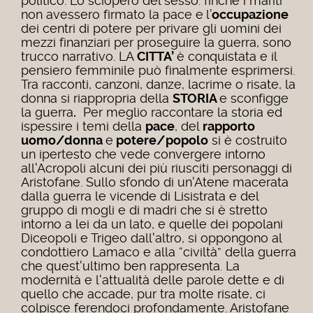
politico. Lo sciopero del sesso: finché i mariti
non avessero firmato la pace e
l’
occupazione
dei centri di potere per privare gli uomini dei
mezzi finanziari per proseguire la guerra, sono
trucco narrativo. LA
CITTA’
è conquistata e il
pensiero femminile può finalmente esprimersi.
Tra racconti, canzoni, danze, lacrime o risate, la
donna si riappropria della
STORIA
e sconfigge
la guerra
.
Per meglio raccontare la storia ed
ispessire i temi della
pace
, del
rapporto
uomo/donna
e
potere/popolo
si è costruito
un ipertesto che vede convergere intorno
all'Acropoli alcuni dei più riusciti personaggi di
Aristofane. Sullo sfondo di un'Atene macerata
dalla guerra le vicende di Lisistrata e del
gruppo di mogli e di madri che si è stretto
intorno a lei da un lato, e quelle dei popolani
Diceopoli e Trigeo dall'altro, si oppongono al
condottiero Lamaco e alla “civiltà” della guerra
che quest'ultimo ben rappresenta. La
modernità e l'attualità delle parole dette e di
quello che accade, pur tra molte risate, ci
colpisce ferendoci profondamente. Aristofane