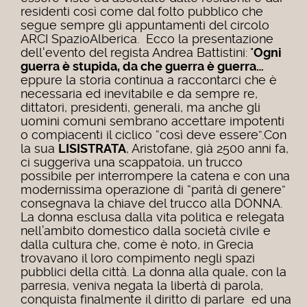
residenti così come dal folto pubblico che
segue sempre gli appuntamenti del circolo
ARCI SpazioAlberica. Ecco la presentazione
dell'evento del regista Andrea Battistini: "
Ogni
guerra è stupida, da che guerra è guerra…
eppure la storia continua a raccontarci che è
necessaria ed inevitabile e da sempre re,
dittatori, presidenti, generali, ma anche gli
uomini comuni sembrano accettare impotenti
o compiacenti il ciclico “così deve essere”.Con
la sua
LISISTRATA
, Aristofane, già 2500 anni fa,
ci suggeriva una scappatoia, un trucco
possibile per interrompere la catena e con una
modernissima operazione di “parità di genere”
consegnava la chiave del trucco alla DONNA.
La donna esclusa dalla vita politica e relegata
nell’ambito domestico dalla società civile e
dalla cultura che, come è noto, in Grecia
trovavano il loro compimento negli spazi
pubblici della città. La donna alla quale, con la
parresia, veniva negata la libertà di parola,
conquista finalmente il diritto di parlare ed una