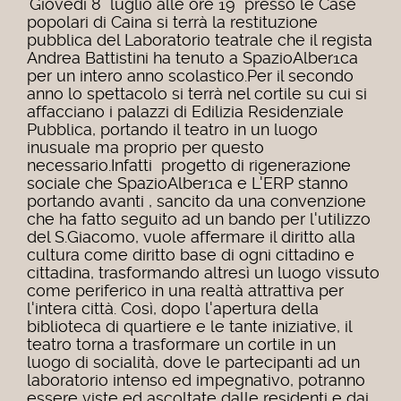
Giovedì 8 luglio alle ore 19 presso le Case
popolari di Caina si terrà la restituzione
pubblica del Laboratorio teatrale che il regista
Andrea Battistini ha tenuto a SpazioAlber1ca
per un intero anno scolastico.Per il secondo
anno lo spettacolo si terrà nel cortile su cui si
affacciano i palazzi di Edilizia Residenziale
Pubblica, portando il teatro in un luogo
inusuale ma proprio per questo
necessario.Infatti progetto di rigenerazione
sociale che SpazioAlber1ca e L'ERP stanno
portando avanti , sancito da una convenzione
che ha fatto seguito ad un bando per l'utilizzo
del S.Giacomo, vuole affermare il diritto alla
cultura come diritto base di ogni cittadino e
cittadina, trasformando altresì un luogo vissuto
come periferico in una realtà attrattiva per
l'intera città. Così, dopo l'apertura della
biblioteca di quartiere e le tante iniziative, il
teatro torna a trasformare un cortile in un
luogo di socialità, dove le partecipanti ad un
laboratorio intenso ed impegnativo, potranno
essere viste ed ascoltate dalle residenti e dai