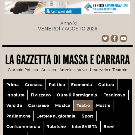
Anno XI
VENERDÌ 7 AGOSTO 2026
Giornale Politico - Artistico - Amministrativo - Letterario e Teatrale
Prima
Cronaca
Politica
Economia
Cultura
In salute
Fivizzano
Oltre il Parmignola
Fosdinovo
Versilia
Carrarese
Musica
Teatro
Mostre
Parliamone
Lettere al giornale
Sport
Confcommercio
Rubriche
interSVISTA
Brevi