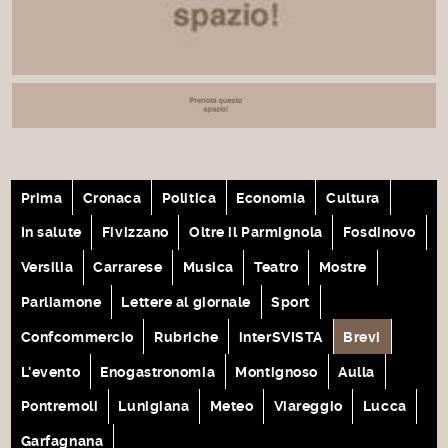
Prima
Cronaca
Politica
Economia
Cultura
In salute
Fivizzano
Oltre il Parmignola
Fosdinovo
Versilia
Carrarese
Musica
Teatro
Mostre
Parliamone
Lettere al giornale
Sport
Confcommercio
Rubriche
interSVISTA
Brevi
L'evento
Enogastronomia
Montignoso
Aulla
Pontremoli
Lunigiana
Meteo
Viareggio
Lucca
Garfagnana