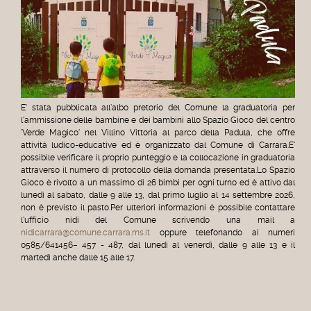
E' stata pubblicata all'albo pretorio del Comune la graduatoria per
l'ammissione delle bambine e dei bambini allo Spazio Gioco del centro
'Verde Magico' nel Villino Vittoria al parco della Padula, che offre
attività ludico-educative ed è organizzato dal Comune di Carrara.E'
possibile verificare il proprio punteggio e la collocazione in graduatoria
attraverso il numero di protocollo della domanda presentata.Lo Spazio
Gioco è rivolto a un massimo di 26 bimbi per ogni turno ed è attivo dal
lunedì al sabato, dalle 9 alle 13, dal primo luglio al 14 settembre 2026,
non è previsto il pasto.Per ulteriori informazioni è possibile contattare
l'ufficio nidi del Comune scrivendo una mail a
nidicarrara@comune.carrara.ms.it
oppure telefonando ai numeri
0585/641456– 457 - 487, dal lunedì al venerdì, dalle 9 alle 13 e il
martedì anche dalle 15 alle 17.