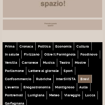
Prima
Cronaca
Politica
Economia
Cultura
In salute
Fivizzano
Oltre il Parmignola
Fosdinovo
Versilia
Carrarese
Musica
Teatro
Mostre
Parliamone
Lettere al giornale
Sport
Confcommercio
Rubriche
interSVISTA
Brevi
L'evento
Enogastronomia
Montignoso
Aulla
Pontremoli
Lunigiana
Meteo
Viareggio
Lucca
Garfagnana