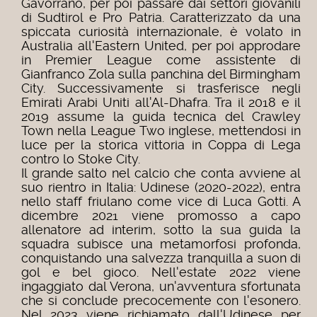
Gavorrano, per poi passare dai settori giovanili
di Sudtirol e Pro Patria.
Caratterizzato da una
spiccata curiosità internazionale, è volato in
Australia all'Eastern United, per poi approdare
in Premier League come assistente di
Gianfranco Zola sulla panchina del Birmingham
City. Successivamente si trasferisce negli
Emirati Arabi Uniti all'Al-Dhafra.
Tra il 2018 e il
2019 assume la guida tecnica del Crawley
Town nella League Two inglese, mettendosi in
luce per la storica vittoria in Coppa di Lega
contro lo Stoke City.
Il grande salto nel calcio che conta avviene al
suo rientro in Italia: Udinese (2020-2022), entra
nello staff friulano come vice di Luca Gotti.
A
dicembre 2021 viene promosso a capo
allenatore ad interim, sotto la sua guida la
squadra subisce una metamorfosi profonda,
conquistando una salvezza tranquilla a suon di
gol e bel gioco.
Nell'estate 2022 viene
ingaggiato dal Verona, un'avventura sfortunata
che si conclude precocemente con l'esonero.
Nel 2023 viene richiamato dall'Udinese per