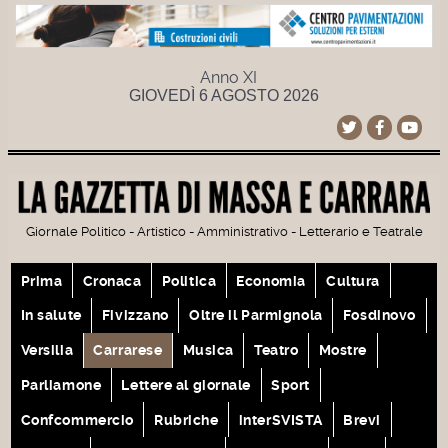
Anno XI
GIOVEDÌ 6 AGOSTO 2026
Giornale Politico - Artistico - Amministrativo - Letterario e Teatrale
Prima
Cronaca
Politica
Economia
Cultura
In salute
Fivizzano
Oltre il Parmignola
Fosdinovo
Versilia
Carrarese
Musica
Teatro
Mostre
Parliamone
Lettere al giornale
Sport
Confcommercio
Rubriche
interSVISTA
Brevi