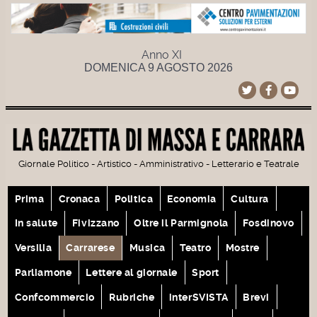
Anno XI
DOMENICA 9 AGOSTO 2026
Giornale Politico - Artistico - Amministrativo - Letterario e Teatrale
Prima
Cronaca
Politica
Economia
Cultura
In salute
Fivizzano
Oltre il Parmignola
Fosdinovo
Versilia
Carrarese
Musica
Teatro
Mostre
Parliamone
Lettere al giornale
Sport
Confcommercio
Rubriche
interSVISTA
Brevi