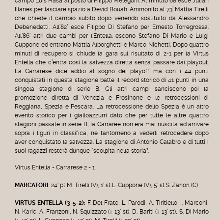
campo Luis Hasa al posto di Filippo Melegoni. Al minuto 68 esce Julian
Illanes per lasciare spazio a Devid Bouah. Ammonito al 73’ Mattia Tirelli
che chiede il cambio subito dopo venendo sostituito da Alessandro
Debenedetti. All’82’ esce Filippo Di Stefano per Ernesto Torregrossa.
All’86’ altri due cambi per l’Entella: escono Stefano Di Mario e Luigi
Cuppone ed entrano Mattia Alborghetti e Marco Nichetti. Dopo quattro
minuti di recupero si chiude la gara sul risultato di 2-1 per la Virtus
Entella che c’entra così la salvezza diretta senza passare dai playout.
La Carrarese dice addio al sogno dei playoff ma con i 44 punti
conquistati in questa stagione batte il record storico di 41 punti in una
singola stagione di serie B. Gli altri campi sanciscono poi la
promozione diretta di Venezia e Frosinone e le retrocessioni di
Reggiana, Spezia e Pescara. La retrocessione dello Spezia è un altro
evento storico per i gialloazzurri dato che per tutte le altre quattro
stagioni passate in serie B, la Carraree non era mai riuscita ad arrivare
sopra i liguri in classifica, né tantomeno a vederli retrocedere dopo
aver conquistato la salvezza. La stagione di Antonio Calabro e di tutti i
suoi ragazzi resterà dunque “scolpita nella storia”.
Virtus Entella - Carrarese 2 - 1
MARCATORI:
24' pt M. Tirelli (V), 1' st L. Cuppone (V), 5' st S. Zanon (C)
VIRTUS ENTELLA
(3-5-2):
F. Del Frate, L. Parodi, A. Tiritiello, I. Marconi,
N. Karic, A. Franzoni, N. Squizzato (↓ 13' st), D. Bariti (↓ 13' st), S. Di Mario