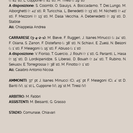
(↓ 42' st), L. Cuppone (↓ 42' st), M. Tirelli (↓ 29' st)
A disposizione:
S. Colombi, O. Siaulys, A. Boccadamo, T. Del Lungo, M.
Alborghetti (↑ 42' st), R. Turicchia, L. Benedetti (↑ 13' st), M. Nichetti (↑ 42'
st), F. Mezzoni (↑ 13' st), M. Dalla Vecchia, A. Debenedetti (↑ 29' st), D.
Stabile
All:
Chiappella Andrea
CARRARESE
(3-4-2-1):
M. Bleve, F. Ruggeri, J. Illanes Minucci (↓ 24' st),
F. Oliana, S. Zanon, F. Distefano (↓ 38' st), N. Schiavi, E. Zuelli, N. Belloni
(↓ 1' st), F. Melegoni (↓ 15' st), F. Abiuso (↓ 1' st)
A disposizione:
V. Fiorillo, T. Guercio, J. Rouhi (↑ 1' st), G. Parlanti, L. Hasa
(↑ 15' st), D. Lordkipanidze, S. Liberali, D. Bouah (↑ 24' st), T. Rubino, N.
Sekulov, E. Torregrossa (↑ 38' st), M. Finotto (↑ 1' st)
All:
Calabro Antonio Nicola
AMMONITI:
37' pt J. Illanes Minucci (C), 45' pt F. Melegoni (C), 4' st D.
Bariti (V), 11' st L. Cuppone (V), 29' st M. Tirelli (V)
ARBITRO:
M. Fabbri
ASSISTENTI:
M. Belsanti, G. Grasso
STADIO:
Comunale, Chiavari