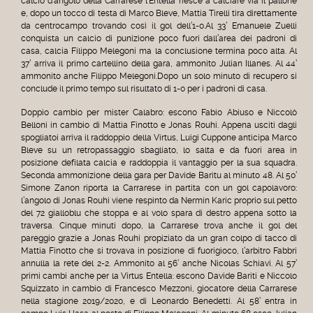
calcio d’angolo della Carrarese l’Entella riesce a calciare via il pallone
e, dopo un tocco di testa di Marco Bleve, Mattia Tirelli tira direttamente
da centrocampo trovando così il gol dell’1-0.Al 33’ Emanuele Zuelli
conquista un calcio di punizione poco fuori dall’area dei padroni di
casa, calcia Filippo Melegoni ma la conclusione termina poco alta. Al
37’ arriva il primo cartellino della gara, ammonito Julian Illanes. Al 44’
ammonito anche Filippo Melegoni.Dopo un solo minuto di recupero si
conclude il primo tempo sul risultato di 1-0 per i padroni di casa.
Doppio cambio per mister Calabro: escono Fabio Abiuso e Niccolò
Belloni in cambio di Mattia Finotto e Jonas Rouhi. Appena usciti dagli
spogliatoi arriva il raddoppio della Virtus, Luigi Cuppone anticipa Marco
Bleve su un retropassaggio sbagliato, lo salta e da fuori area in
posizione defilata calcia e raddoppia il vantaggio per la sua squadra.
Seconda ammonizione della gara per Davide Baritu al minuto 48. Al 50’
Simone Zanon riporta la Carrarese in partita con un gol capolavoro:
l’angolo di Jonas Rouhi viene respinto da Nermin Karic proprio sul petto
del 72 gialloblu che stoppa e al volo spara di destro appena sotto la
traversa. Cinque minuti dopo, la Carrarese trova anche il gol del
pareggio grazie a Jonas Rouhi propiziato da un gran colpo di tacco di
Mattia Finotto che si trovava in posizione di fuorigioco, l’arbitro Fabbri
annulla la rete del 2-2. Ammonito al 56’ anche Nicolas Schiavi. Al 57’
primi cambi anche per la Virtus Entella: escono Davide Bariti e Niccolo
Squizzato in cambio di Francesco Mezzoni, giocatore della Carrarese
nella stagione 2019/2020, e di Leonardo Benedetti. Al 58’ entra in