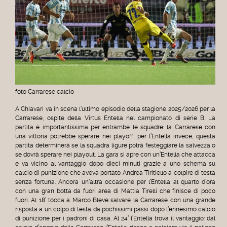
foto Carrarese calcio
A Chiavari va in scena l’ultimo episodio della stagione 2025/2026 per la
Carrarese, ospite della Virtus Entella nel campionato di serie B. La
partita è importantissima per entrambe le squadre: la Carrarese con
una vittoria potrebbe sperare nei playoff, per l’Entella invece, questa
partita determinerà se la squadra ligure potrà festeggiare la salvezza o
se dovrà sperare nei playout. La gara si apre con un’Entella che attacca
e va vicino al vantaggio dopo dieci minuti grazie a uno schema su
calcio di punizione che aveva portato Andrea Tiritiello a colpire di testa
senza fortuna. Ancora un’altra occasione per l’Entella al quarto d’ora
con una gran botta da fuori area di Mattia Tirelli che finisce di poco
fuori. Al 18’ tocca a Marco Bleve salvare la Carrarese con una grande
risposta a un colpo di testa da pochissimi passi dopo l’ennesimo calcio
di punizione per i padroni di casa. Al 24’ l’Entella trova il vantaggio: dal