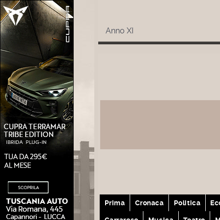
Anno XI
Prima
Cronaca
Politica
Ec
Carrarese
Musica
Teatro
M