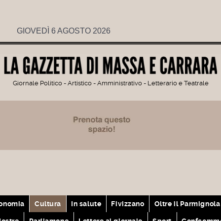
GIOVEDÌ 6 AGOSTO 2026
Giornale Politico - Artistico - Amministrativo - Letterario e Teatrale
onomia
Cultura
In salute
Fivizzano
Oltre il Parmignola
ostre
Parliamone
Lettere al giornale
Sport
Confcomme