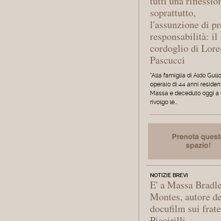
tutti una riflessio
soprattutto,
l'assunzione di pr
responsabilità: il
cordoglio di Lor
Pascucci
"Alla famiglia di Aldo Gullo
operaio di 44 anni residen
Massa e deceduto oggi a 
rivolgo le…
NOTIZIE BREVI
E' a Massa Bradl
Montes, autore de
docufilm sui frate
Piccirilli