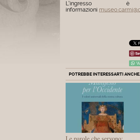
L'ingresso 
informazioni
museo.carmi@co
Sa
W
POTREBBE INTERESSARTI ANCHE..
Le parole che servono: