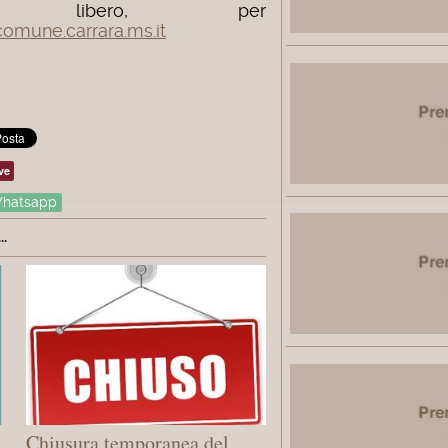
è libero, per
mune.carrara.ms.it
ve
hatsapp
.
Chiusura temporanea del