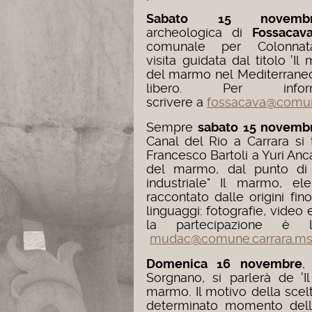
Sabato
15
novemb
archeologica di
Fossacav
comunale per Colonn
visita guidata dal titolo 'I
del marmo nel Mediterraneo 
libero. Per infor
scrivere a
f
ossacava@comune
Sempre
sabato
15
novemb
Canal del Rio a Carrara si
Francesco Bartoli a Yuri Anc
del marmo, dal punto di v
industriale" Il marmo, ele
raccontato dalle origini fino
linguaggi: fotografie, video
la partecipazione è 
mudac@comune.carrara.ms.
Domenica
16
novembre
Sorgnano, si parlerà de 'I
marmo. Il motivo della scelta
determinato momento dell