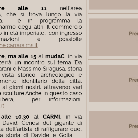
re alle 11
nell'area
a
, che si trova lungo la via
ata, è in programma la
l marmo degli altri. Il commercio
in età imperiale', con ingresso
mazioni è possibile
.carrara.ms.it
re
,
ma alle 15
al
mudaC
, in via
 terrà un incontro sul tema 'Da
arani e Massimo Siragusa: storia
ista storico, archeologico e
mento identitario della città,
 ai giorni nostri, attraverso vari
 e sculture.Anche in questo caso
libera, per informazioni
it
,
alle 10.30
al
CARM
I, in via
l David. Genesi del gigante di
 dell'artista di raffigurare quel
a storia di Davide e Golia'.