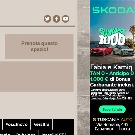
Fosdinovo
Versilia
rcio
Rubriche
interSVISTA