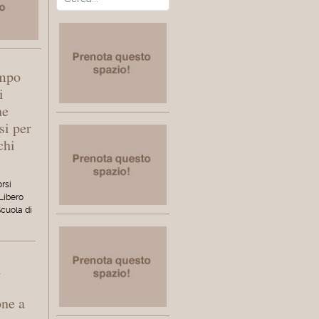
empo
i
ne
si per
chi
orsi
 Libero
Scuola di
l
one a