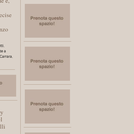
ne e,
ecise
enzo
tti,
te a
Carrara,
ey
l
lli