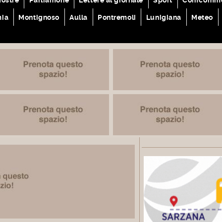
mia
Montignoso
Aulla
Pontremoli
Lunigiana
Meteo