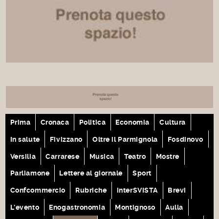
Prima
Cronaca
Politica
Economia
Cultura
In salute
Fivizzano
Oltre il Parmignola
Fosdinovo
Versilia
Carrarese
Musica
Teatro
Mostre
Parliamone
Lettere al giornale
Sport
Confcommercio
Rubriche
interSVISTA
Brevi
L'evento
Enogastronomia
Montignoso
Aulla