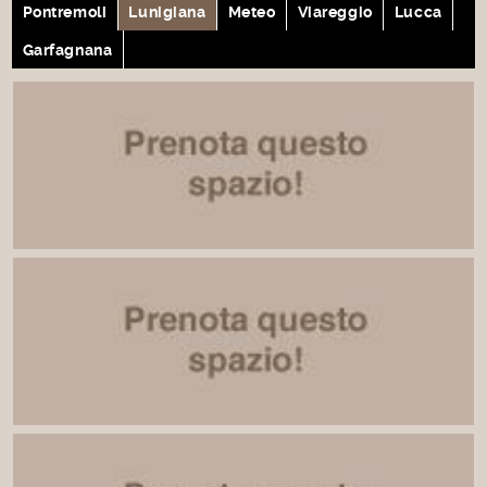
Pontremoli
Lunigiana
Meteo
Viareggio
Lucca
Garfagnana