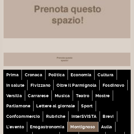
Prima
Cronaca
Politica
Economia
Cultura
In salute
Fivizzano
Oltre il Parmignola
Fosdinovo
Versilia
Carrarese
Musica
Teatro
Mostre
Parliamone
Lettere al giornale
Sport
Confcommercio
Rubriche
interSVISTA
Brevi
L'evento
Enogastronomia
Montignoso
Aulla