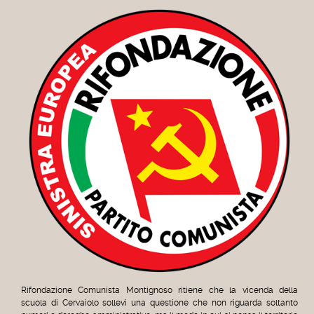
Rifondazione Comunista Montignoso ritiene che la vicenda della
scuola di Cervaiolo sollevi una questione che non riguarda soltanto