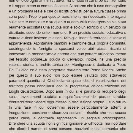
numeri o deroghe amministrative, ma il modo in cui si pensa il territorio
e il rapporto con la comunità locale. Sappiamo che il calo demografico
è un problema reale e che gli iscritti previsti per la futura classe prima
sono pochi. Proprio per questo, però, riteniamo necessario interrogarsi
sulle scelte compiute e su quanto la comunità montignosina sia stata
realmente ascoltata.Una scuola non è solo un edificio o un servizio da
distribuire secondo criteri numerici. È un presidio sociale, educativo e
culturale: tiene insieme relazioni, famiglie, identità territoriali e senso di
appartenenza. Allontanare bambini e bambine dalla propria comunità,
costringendo le famiglie a spostarsi verso altri plessi, rischia di
innescare un meccanismo a catena che può portare all’indebolimento
del tessuto sociale.La scuola di Cervaiolo, inoltre, ha una precisa
valenza storica e architettonica per Montignoso: è dedicata a Pietro
Del Giudice ed è stata progettata dall’architetto Remo Nocchi. Anche
per questo il suo ruolo non può essere valutato solo attraverso
parametri quantitativi. Ci chiediamo quale idea di valorizzazione del
territorio possa conciliarsi con la progressiva delocalizzazione dei
luoghi dell’istruzione. Dopo anni in cui si è parlato di recupero degli
spazi, investimenti pubblici e riqualificazione del plesso, sarebbe
contraddittorio vedere oggi messo in discussione proprio il suo futuro.
In una fase in cui dovremmo essere particolarmente attenti a
integrazione, coesione e sicurezza sociale, il rischio che una scuola
perda classi e centralità rappresenta un segnale preoccupante.
Difendere una scuola non significa ignorare le difficoltà, ma ricordare
che dietro i numeri ci sono persone, relazioni e una comunità che