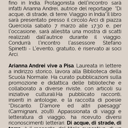
fino in India. Protagonista dell'incontro sarà
infatti Arianna Andrei, autrice del reportage "Di
acque, di strade, di terre. Viaggio in India".
Il libro
sarà presentato presso il circolo Arci di piazza
Querciola sabato 7 marzo alle 17.30 e, per
l'occasione, sarà allestita una mostra di scatti
realizzati dall'autrice durante il viaggio.
Condurrà l'incontro l'assessore Stefano
Spinetti - L'evento, gratuito, è riservato ai soci
Arci.
Arianna Andrei vive a Pisa
. Laureata in lettere
a indirizzo storico, lavora alla Biblioteca della
Scuola Normale. Ha curato pubblicazioni sulla
promozione e didattica delle biblioteche e
collaborato a diverse riviste, con articoli su
iniziative culturali.
Ha pubblicato racconti,
inseriti in antologie, e la raccolta di poesie
“Discanto. D’amore ed altri paesaggi”
(Carmignani, 2018).
Appassionata di viaggi e
letteratura di viaggio, ha ricevuto diversi
riconoscimenti letterari.
Di acque, di strade, di