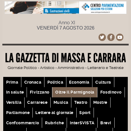
Anno XI
VENERDÌ 7 AGOSTO 2026
Giornale Politico - Artistico - Amministrativo - Letterario e Teatrale
Prima
Cronaca
Politica
Economia
Cultura
In salute
Fivizzano
Oltre il Parmignola
Fosdinovo
Versilia
Carrarese
Musica
Teatro
Mostre
Parliamone
Lettere al giornale
Sport
Confcommercio
Rubriche
interSVISTA
Brevi