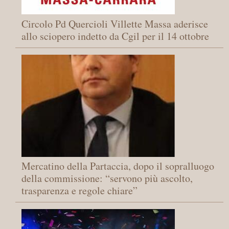
Circolo Pd Quercioli Villette Massa aderisce
allo sciopero indetto da Cgil per il 14 ottobre
Mercatino della Partaccia, dopo il sopralluogo
della commissione: “servono più ascolto,
trasparenza e regole chiare”