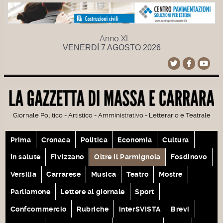
Anno XI
VENERDÌ 7 AGOSTO 2026
Giornale Politico - Artistico - Amministrativo - Letterario e Teatrale
Prima
Cronaca
Politica
Economia
Cultura
In salute
Fivizzano
Oltre il Parmignola
Fosdinovo
Versilia
Carrarese
Musica
Teatro
Mostre
Parliamone
Lettere al giornale
Sport
Confcommercio
Rubriche
interSVISTA
Brevi