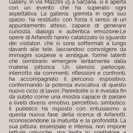
Gallery, in via Mazzini 15 a Sarzana, si è aperta
con un evento che ha superato ogni
aspettativa. La galleria, gremita in ogni suo
spazio, ha restituito con forza il senso di un
appuntamento atteso, capace di generare
curiosità, dialogo e autentica emozione.
Le
opere di Arfanotti hanno catalizzato lo sguardo
dei visitatori, che si sono soffermati a lungo
davanti alle tele, lasciandosi coinvolgere da
immagini sospese e ambigue, forme latenti
che sembrano emergere lentamente dalla
materia pittorica. Un silenzio partecipe,
interrotto da commenti, riflessioni e confronti,
ha accompagnato il percorso espositivo,
confermando la potenza evocativa di questo
nuovo ciclo di lavori.
Pareidolite si è rivelata fin
da subito come una mostra capace di parlare
a livelli diversi: emotivo, percettivo, simbolico.
Il pubblico ha risposto con entusiasmo a
questa nuova fase della ricerca di Arfanotti,
riconoscendone la maturità e la profondità. La
sua pittura, essenziale e intensa, non impone
letture univoche, ma invita lo spettatore a