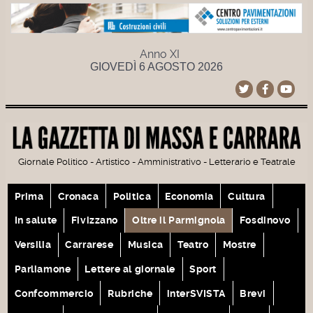
Anno XI
GIOVEDÌ 6 AGOSTO 2026
Giornale Politico - Artistico - Amministrativo - Letterario e Teatrale
Prima
Cronaca
Politica
Economia
Cultura
In salute
Fivizzano
Oltre il Parmignola
Fosdinovo
Versilia
Carrarese
Musica
Teatro
Mostre
Parliamone
Lettere al giornale
Sport
Confcommercio
Rubriche
interSVISTA
Brevi