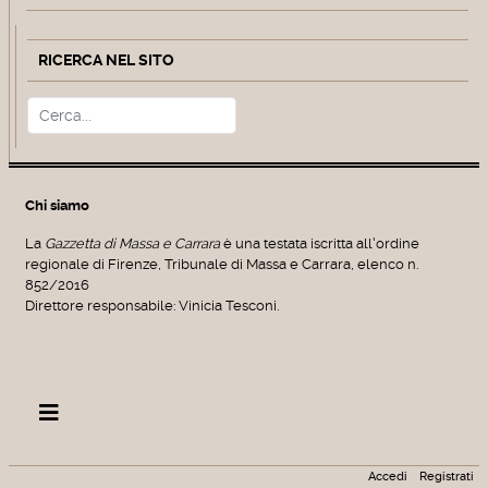
RICERCA NEL SITO
Cerca
Type 2 or more characters for r
Chi siamo
La
Gazzetta di Massa e Carrara
è una testata iscritta all'ordine
regionale di Firenze, Tribunale di Massa e Carrara, elenco n.
852/2016
Direttore responsabile: Vinicia Tesconi.
Accedi
Registrati