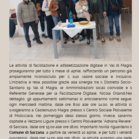
Le attività di facilitazione e alfabetizzazione digitale in Val di Magra
proseguiranno per tutto il mese di aprile, rafforzando un percorso già
ampiamente riconosciuto per il suo valore sociale e inclusivo.
L'iniziativa è resa possibile grazie alla sinergia tra il Distretto Socio-
Sanitario 19 Val di Magra, le Amministrazioni locali coinvolte e il
Referente Generale per la Facilitazione Digitale, Nicola Orlandi.Nel
dettaglio, gli appuntamenti settimanali si articoleranno come segue:
ogni mercoledì mattina, dalle ore 8:00 alle ore 14:00, le attività si
svolgeranno a Castelnuovo Magra presso il Centro Sociale Polivalente
di Molicciara; nel pomeriggio dello stesso giorno, invece, saranno
ospitate a Vezzano Ligure presso il Centro Polivalente "Adriana Revere"
di Sarciara, dalle ore 15:00 alle ore 18:00. Importanti novità riguardano il
Comune di Sarzana
: a partire da venerdì 10 aprile, e per tutti i venerdì
successivi, dalle ore 14:00 alle ore 18:00, le attività avranno una sede