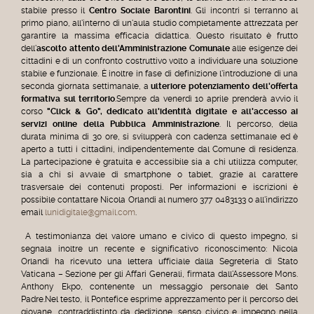
stabile presso il
Centro Sociale Barontini
. Gli incontri si terranno al
primo piano, all'interno di un'aula studio completamente attrezzata per
garantire la massima efficacia didattica. Questo risultato è frutto
dell'
ascolto attento dell'Amministrazione Comunale
alle esigenze dei
cittadini e di un confronto costruttivo volto a individuare una soluzione
stabile e funzionale. È inoltre in fase di definizione l'introduzione di una
seconda giornata settimanale, a
ulteriore potenziamento dell'offerta
formativa sul territorio
.Sempre da venerdì 10 aprile prenderà avvio il
corso
"Click & Go", dedicato all'identità digitale e all'accesso ai
servizi online della Pubblica Amministrazione
. Il percorso, della
durata minima di 30 ore, si svilupperà con cadenza settimanale ed è
aperto a tutti i cittadini, indipendentemente dal Comune di residenza.
La partecipazione è gratuita e accessibile sia a chi utilizza computer,
sia a chi si avvale di smartphone o tablet, grazie al carattere
trasversale dei contenuti proposti. Per informazioni e iscrizioni è
possibile contattare Nicola Orlandi al numero 377 0483133 o all'indirizzo
email
lunidigitale@gmail.com
.
A testimonianza del valore umano e civico di questo impegno, si
segnala inoltre un recente e significativo riconoscimento: Nicola
Orlandi ha ricevuto una lettera ufficiale dalla Segreteria di Stato
Vaticana – Sezione per gli Affari Generali, firmata dall'Assessore Mons.
Anthony Ekpo, contenente un messaggio personale del Santo
Padre.Nel testo, il Pontefice esprime apprezzamento per il percorso del
giovane, contraddistinto da dedizione, senso civico e impegno nella