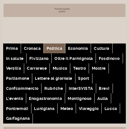
Prima
Cronaca
Politica
Economia
Cultura
In salute
Fivizzano
Oltre il Parmignola
Fosdinovo
Versilia
Carrarese
Musica
Teatro
Mostre
Parliamone
Lettere al giornale
Sport
Confcommercio
Rubriche
interSVISTA
Brevi
L'evento
Enogastronomia
Montignoso
Aulla
Pontremoli
Lunigiana
Meteo
Viareggio
Lucca
Garfagnana