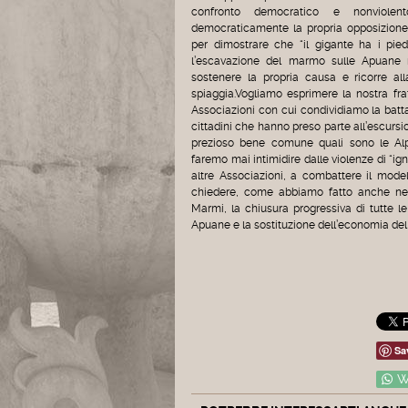
confronto democratico e nonviolen
democraticamente la propria opposizione 
per dimostrare che “il gigante ha i pied
l’escavazione del marmo sulle Apuane n
sostenere la propria causa e ricorre al
spiaggia.Vogliamo esprimere la nostra fra
Associazioni con cui condividiamo la batta
cittadini che hanno preso parte all’escurs
prezioso bene comune quali sono le Alp
faremo mai intimidire dalle violenze di “ig
altre Associazioni, a combattere il mode
chiedere, come abbiamo fatto anche ne
Marmi, la chiusura progressiva di tutte le
Apuane e la sostituzione dell’economia del
Sa
W