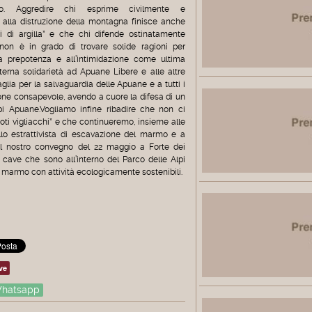
to. Aggredire chi esprime civilmente e
alla distruzione della montagna finisce anche
i di argilla” e che chi difende ostinatamente
on è in grado di trovare solide ragioni per
la prepotenza e all’intimidazione come ultima
terna solidarietà ad Apuane Libere e alle altre
glia per la salvaguardia delle Apuane e a tutti i
ione consapevole, avendo a cuore la difesa di un
i Apuane.Vogliamo infine ribadire che non ci
noti vigliacchi” e che continueremo, insieme alle
llo estrattivista di escavazione del marmo e a
l nostro convegno del 22 maggio a Forte dei
 cave che sono all’interno del Parco delle Alpi
 marmo con attività ecologicamente sostenibili.
ve
hatsapp