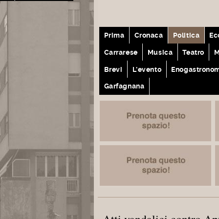
Prima
Cronaca
Politica
Ec
Carrarese
Musica
Teatro
M
Brevi
L'evento
Enogastrono
Garfagnana
Atti vandalici contro A