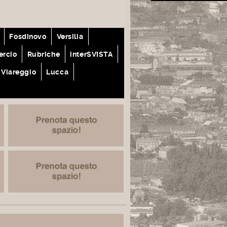
Fosdinovo
Versilia
rcio
Rubriche
interSVISTA
Viareggio
Lucca