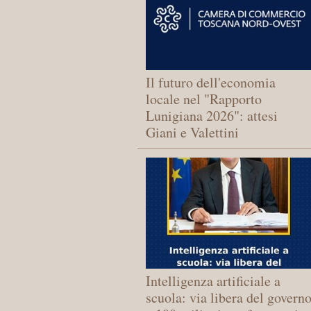
Il futuro dell'economia
locale nel "Rapporto
Lunigiana 2026": attesi
Giani e Valettini
Intelligenza artificiale a
scuola: via libera del govern