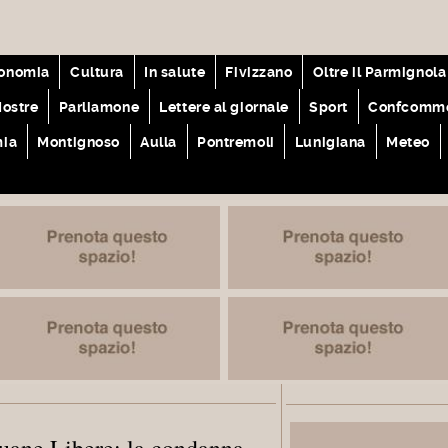
onomia
Cultura
In salute
Fivizzano
Oltre il Parmignola
ostre
Parliamone
Lettere al giornale
Sport
Confcomme
mia
Montignoso
Aulla
Pontremoli
Lunigiana
Meteo
puane Libere: la condanna