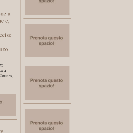
one a
ne e,
ecise
enzo
tti,
te a
Carrara,
ey