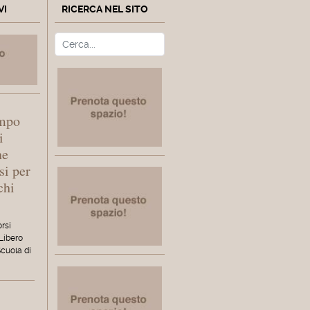
VI
RICERCA NEL SITO
Cerca
Type 2 or more characters fo
empo
i
ne
si per
chi
orsi
 Libero
Scuola di
l