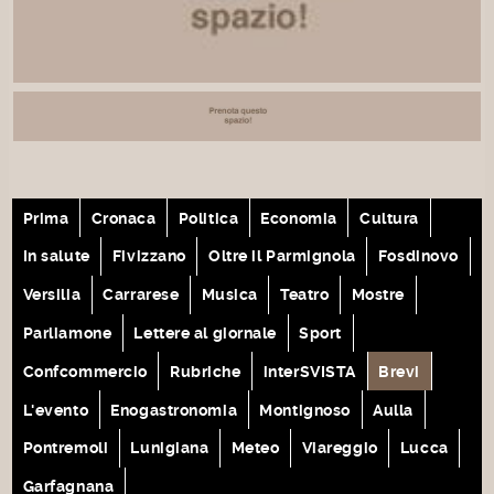
Prima
Cronaca
Politica
Economia
Cultura
In salute
Fivizzano
Oltre il Parmignola
Fosdinovo
Versilia
Carrarese
Musica
Teatro
Mostre
Parliamone
Lettere al giornale
Sport
Confcommercio
Rubriche
interSVISTA
Brevi
L'evento
Enogastronomia
Montignoso
Aulla
Pontremoli
Lunigiana
Meteo
Viareggio
Lucca
Garfagnana