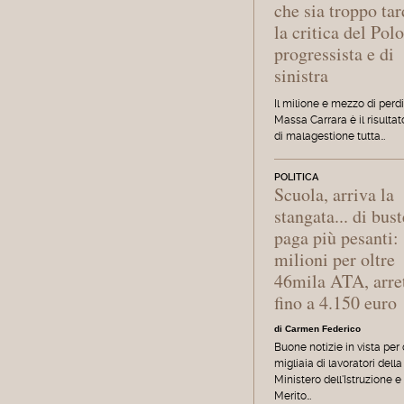
che sia troppo tar
la critica del Pol
progressista e di
sinistra
Il milione e mezzo di perd
Massa Carrara è il risultat
di malagestione tutta…
POLITICA
Scuola, arriva la
stangata... di bust
paga più pesanti:
milioni per oltre
46mila ATA, arret
fino a 4.150 euro
di Carmen Federico
Buone notizie in vista per
migliaia di lavoratori della 
Ministero dell'Istruzione e
Merito…