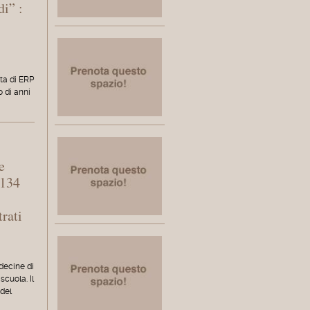
di” :
o
ita di ERP
o di anni
e
 134
rati
 decine di
scuola. Il
 del