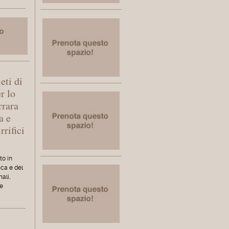
eti di
er lo
rrara
a e
rrifici
to in
nca e del
nali,
te