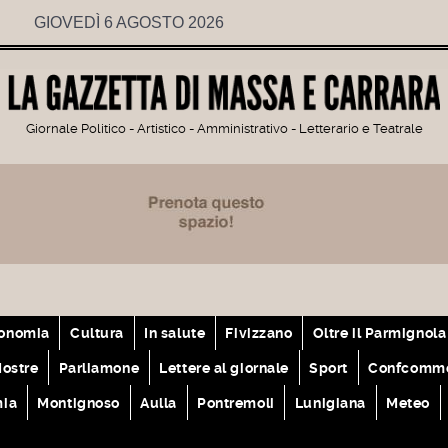
GIOVEDÌ 6 AGOSTO 2026
Giornale Politico - Artistico - Amministrativo - Letterario e Teatrale
onomia
Cultura
In salute
Fivizzano
Oltre il Parmignola
ostre
Parliamone
Lettere al giornale
Sport
Confcomme
mia
Montignoso
Aulla
Pontremoli
Lunigiana
Meteo