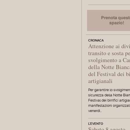
CRONACA
Attenzione ai divi
transito e sosta p
svolgimento a Ca
della Notte Bianc
del Festival dei bi
artigianali
Per garantire lo svolgimen
sicurezza della Notte Bia
Festival dei birrifici artigia
manifestazioni organizza
venerdì…
L'EVENTO
Sabato 8 agosto