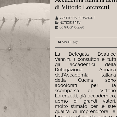
di Vittorio Lorenzetti
SCRITTO DA REDAZIONE
NOTIZIE BREVI
06 GIUGNO 2026
VISITE: 347
La Delegata Beatrice
Vannini, i consultori e tutti
gli accademici della
Delegazione Apuana
dell’Accademia Italiana
della Cucina sono
addolorati per la
scomparsa di Vittorio
Lorenzetti, già accademico,
uomo di grandi valori,
molto stimato per le sue
qualità di imprenditore, e
famiglia colpita da questo 