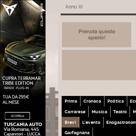
Anno XI
Prima
Cronaca
Politica
Ec
Carrarese
Musica
Teatro
M
Brevi
L'evento
Enogastrono
Garfagnana