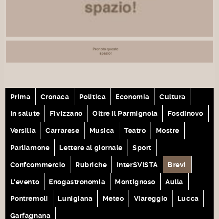
Prima
Cronaca
Politica
Economia
Cultura
In salute
Fivizzano
Oltre il Parmignola
Fosdinovo
Versilia
Carrarese
Musica
Teatro
Mostre
Parliamone
Lettere al giornale
Sport
Confcommercio
Rubriche
interSVISTA
Brevi
L'evento
Enogastronomia
Montignoso
Aulla
Pontremoli
Lunigiana
Meteo
Viareggio
Lucca
Garfagnana