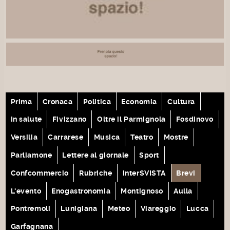
Prima
Cronaca
Politica
Economia
Cultura
In salute
Fivizzano
Oltre il Parmignola
Fosdinovo
Versilia
Carrarese
Musica
Teatro
Mostre
Parliamone
Lettere al giornale
Sport
Confcommercio
Rubriche
interSVISTA
Brevi
L'evento
Enogastronomia
Montignoso
Aulla
Pontremoli
Lunigiana
Meteo
Viareggio
Lucca
Garfagnana