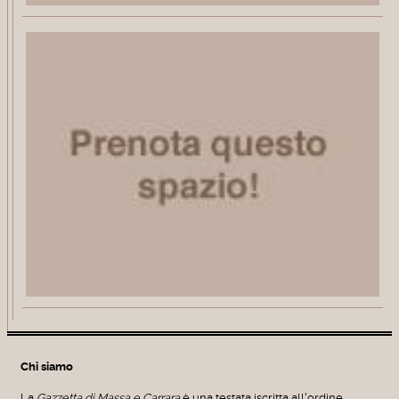
Chi siamo
La
Gazzetta di Massa e Carrara
è una testata iscritta all'ordine