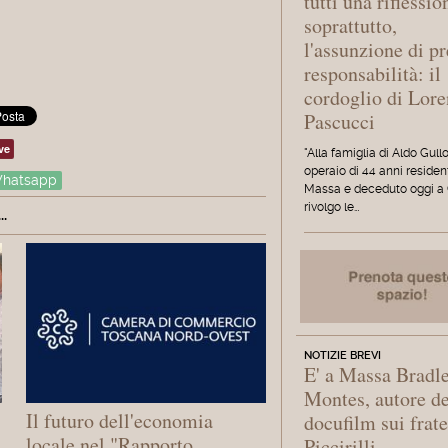
tutti una riflessio
soprattutto,
l'assunzione di pr
responsabilità: il
cordoglio di Lor
Pascucci
ve
"Alla famiglia di Aldo Gullo
operaio di 44 anni residen
hatsapp
Massa e deceduto oggi a 
rivolgo le…
.
NOTIZIE BREVI
E' a Massa Bradl
Montes, autore de
Il futuro dell'economia
docufilm sui frate
locale nel "Rapporto
Piccirilli