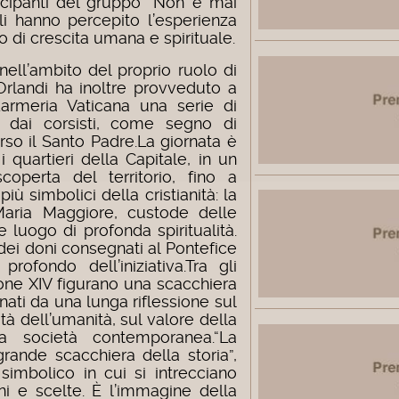
ecipanti del gruppo “Non è mai
ali hanno percepito l’esperienza
i crescita umana e spirituale.
nell’ambito del proprio ruolo di
a Orlandi ha inoltre provveduto a
armeria Vaticana una serie di
ti dai corsisti, come segno di
so il Santo Padre.
La giornata è
i quartieri della Capitale, in un
coperta del territorio, fino a
iù simbolici della cristianità: la
Maria Maggiore, custode delle
 luogo di profonda spiritualità.
 dei doni consegnati al Pontefice
ofondo dell’iniziativa.
Tra gli
one XIV figurano una scacchiera
ti da una lunga riflessione sul
tà dell’umanità, sul valore della
a società contemporanea.
“La
rande scacchiera della storia”,
 simbolico in cui si intrecciano
ioni e scelte. È l’immagine della