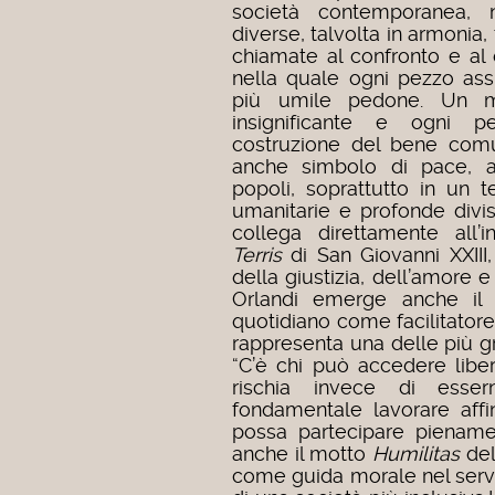
società contemporanea, 
diverse, talvolta in armonia
chiamate al confronto e al 
nella quale ogni pezzo assu
più umile pedone. Un m
insignificante e ogni p
costruzione del bene com
anche simbolo di pace, ar
popoli, soprattutto in un 
umanitarie e profonde divis
collega direttamente all
Terris
di San Giovanni XXIII, 
della giustizia, dell’amore e 
Orlandi emerge anche il
quotidiano come facilitatore d
rappresenta una delle più gra
“C’è chi può accedere lib
rischia invece di esse
fondamentale lavorare aff
possa partecipare piename
anche il motto
Humilitas
del
come guida morale nel serviz