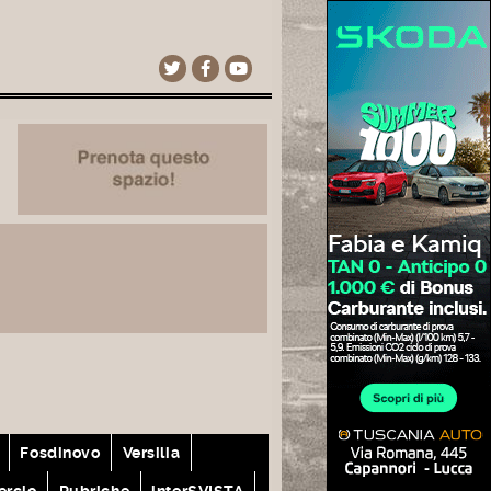
Fosdinovo
Versilia
rcio
Rubriche
interSVISTA