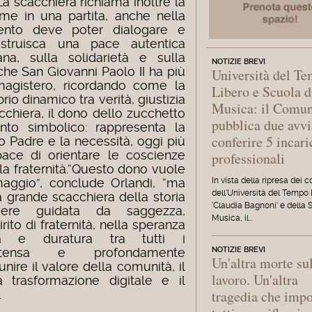
La scacchiera richiama inoltre la
come in una partita, anche nella
ento deve poter dialogare e
ostruisca una pace autentica
na, sulla solidarietà e sulla
NOTIZIE BREVI
che San Giovanni Paolo II ha più
Università del T
magistero, ricordando come la
Libero e Scuola d
brio dinamico tra verità, giustizia
Musica: il Comu
cchiera, il dono dello zucchetto
pubblica due avvi
nto simbolico: rappresenta la
conferire 5 incari
o Padre e la necessità, oggi più
ace di orientare le coscienze
professionali
a fraternità.
“Questo dono vuole
aggio”, conclude Orlandi, “ma
In vista della ripresa dei c
dell'Università del Tempo
a grande scacchiera della storia
'Claudia Bagnoni' e della 
ere guidata da saggezza,
Musica, il…
irito di fraternità, nella speranza
a e duratura tra tutti i
intensa e profondamente
NOTIZIE BREVI
Un'altra morte su
unire il valore della comunità, il
lavoro. Un'altra
a trasformazione digitale e il
.
tragedia che imp