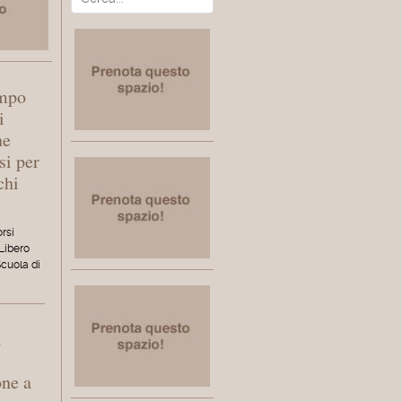
empo
i
ne
si per
chi
orsi
 Libero
Scuola di
l
one a