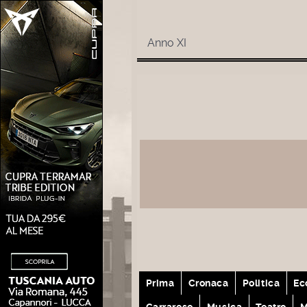
Anno XI
Prima
Cronaca
Politica
Ec
Carrarese
Musica
Teatro
M