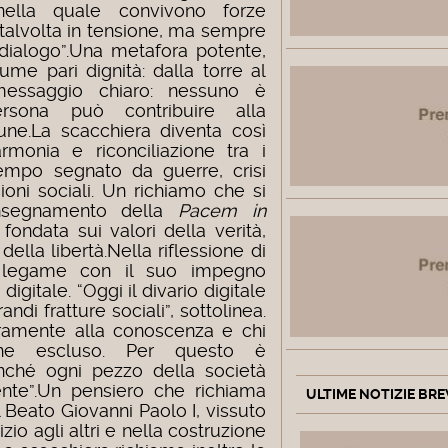
nella quale convivono forze
, talvolta in tensione, ma sempre
dialogo”.
Una metafora potente,
me pari dignità: dalla torre al
essaggio chiaro: nessuno è
ersona può contribuire alla
une.
La scacchiera diventa così
monia e riconciliazione tra i
tempo segnato da guerre, crisi
ioni sociali. Un richiamo che si
’insegnamento della
Pacem in
fondata sui valori della verità,
della libertà.
Nella riflessione di
 legame con il suo impegno
igitale. “Oggi il divario digitale
ndi fratture sociali”, sottolinea.
eramente alla conoscenza e chi
rne escluso. Per questo è
inché ogni pezzo della società
nte”.
Un pensiero che richiama
ULTIME NOTIZIE BRE
 Beato Giovanni Paolo I, vissuto
io agli altri e nella costruzione