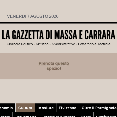
VENERDÌ 7 AGOSTO 2026
Giornale Politico - Artistico - Amministrativo - Letterario e Teatrale
onomia
Cultura
In salute
Fivizzano
Oltre il Parmignola
ostre
Parliamone
Lettere al giornale
Sport
Confcomme