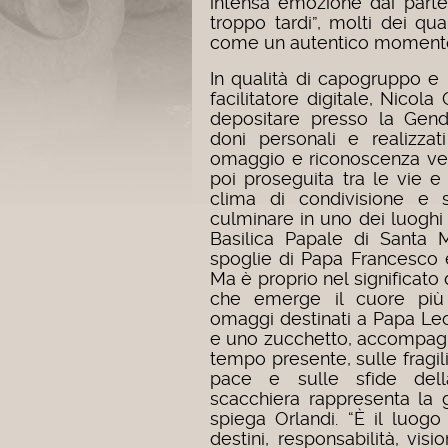
intensa emozione dai part
troppo tardi”, molti dei qu
come un autentico momento d
In qualità di capogruppo e 
facilitatore digitale, Nicol
depositare presso la Gend
doni personali e realizza
omaggio e riconoscenza ver
poi proseguita tra le vie e 
clima di condivisione e s
culminare in uno dei luoghi p
Basilica Papale di Santa 
spoglie di Papa Francesco e
Ma è proprio nel significato
che emerge il cuore più pr
omaggi destinati a Papa Le
e uno zucchetto, accompagna
tempo presente, sulle fragili
pace e sulle sfide dell
scacchiera rappresenta la g
spiega Orlandi. “È il luogo
destini, responsabilità, vis