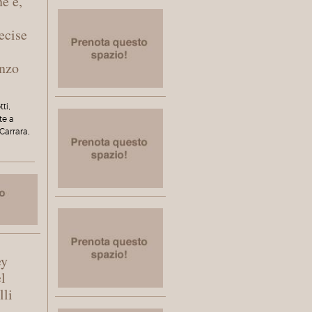
ne e,
ecise
enzo
tti,
te a
Carrara,
ey
l
lli