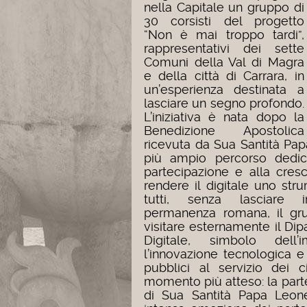
nella Capitale un gruppo di
30 corsisti del progetto
“Non è mai troppo tardi”,
rappresentativi dei sette
Comuni della Val di Magra
e della città di Carrara, in
un’esperienza destinata a
lasciare un segno profondo.
L’iniziativa è nata dopo la
Benedizione Apostolica
ricevuta da Sua Santità Pap
più ampio percorso dedicat
partecipazione e alla cresci
rendere il digitale uno st
tutti, senza lasciare i
permanenza romana, il gru
visitare esternamente il Di
Digitale, simbolo dell’
l’innovazione tecnologica e
pubblici al servizio dei cit
momento più atteso: la part
di Sua Santità Papa Leon