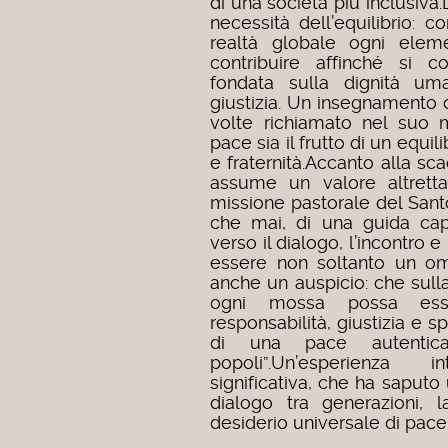
di una società più inclusiva.
necessità dell’equilibrio: 
realtà globale ogni elem
contribuire affinché si c
fondata sulla dignità uma
giustizia. Un insegnamento 
volte richiamato nel suo 
pace sia il frutto di un equili
e fraternità.
Accanto alla sca
assume un valore altretta
missione pastorale del Sant
che mai, di una guida cap
verso il dialogo, l’incontro e l
essere non soltanto un om
anche un auspicio: che sull
ogni mossa possa ess
responsabilità, giustizia e sp
di una pace autentic
popoli”.
Un’esperienza 
significativa, che ha saputo 
dialogo tra generazioni, l
desiderio universale di pace