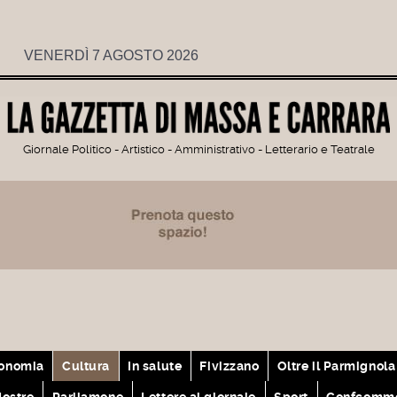
VENERDÌ 7 AGOSTO 2026
Giornale Politico - Artistico - Amministrativo - Letterario e Teatrale
onomia
Cultura
In salute
Fivizzano
Oltre il Parmignola
ostre
Parliamone
Lettere al giornale
Sport
Confcomme