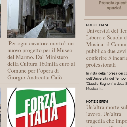
NOTIZIE BREVI
Università del T
Libero e Scuola d
'Per ogni cavatore morto': un
Musica: il Comu
r
nuovo progetto per il Museo
pubblica due avvi
del Marmo. Dal Ministero
conferire 5 incari
della Cultura 160mila euro al
professionali
Comune per l’opera di
In vista della ripresa dei c
Giorgio Andreotta Calò
dell'Università del Tempo
'Claudia Bagnoni' e della 
Musica, il…
NOTIZIE BREVI
Un'altra morte su
lavoro. Un'altra
tragedia che imp