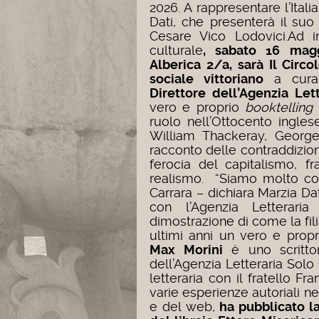
2026. A rappresentare l’Itali
Dati, che presenterà il suo
Cesare Vico Lodovici.
Ad i
culturale
, sabato 16 magg
Alberica 2/a, sarà Il Circ
sociale vittoriano
a cur
Direttore dell’Agenzia Let
vero e proprio
booktelling
ruolo nell’Ottocento inglese
William Thackeray, George
racconto delle contraddizioni
ferocia del capitalismo, 
realismo. “Siamo molto con
Carrara – dichiara Marzia Dat
con l’Agenzia Letterari
dimostrazione di come la fil
ultimi anni un vero e propr
Max Morini
è uno scrittor
dell’Agenzia Letteraria Solo
letteraria con il fratello F
varie esperienze autoriali n
e del web,
ha pubblicato la