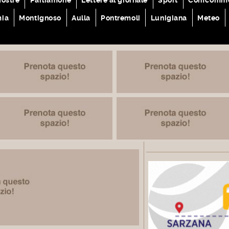
mia
Montignoso
Aulla
Pontremoli
Lunigiana
Meteo