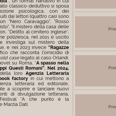
rdia”
, un format narrativo in cui
allo classico-deduttivo si sposa
pezione psicologica, con dei
uiti dai lettori (quattro casi sono
n "Nero Caravaggio", "Rosso
isto", "Il mistero della casa delle
ori, “Delitto al cimitero inglese”,
rie poliziesca, nel 2021 è uscito
 investiga sul mistero della
se, e nel 2023 invece
“Ragazze
fico che racconta l’omicidio di
cold case
legato al caso Orlandi.
novel su Roma, “
A spasso nella
oppi Questi Romani”.
Nel 2024,
à della loro
Agenzia Letteraria
book factory
in cui mettono a
ienza letteraria ed editoriale,
te a scoprire e lanciare nuovi
nti di divulgazione letteraria,
Festival “A che punto è la
e Marzia Dati.