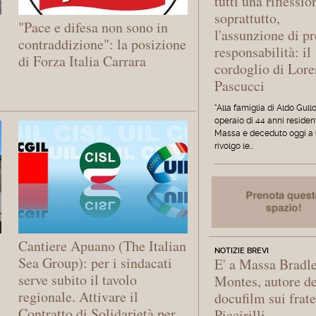
tutti una riflessio
soprattutto,
"Pace e difesa non sono in
l'assunzione di pr
contraddizione": la posizione
responsabilità: il
di Forza Italia Carrara
cordoglio di Lor
Pascucci
"Alla famiglia di Aldo Gullo
operaio di 44 anni residen
Massa e deceduto oggi a 
rivolgo le…
Cantiere Apuano (The Italian
NOTIZIE BREVI
Sea Group): per i sindacati
E' a Massa Bradl
serve subito il tavolo
Montes, autore de
regionale. Attivare il
docufilm sui frate
Contratto di Solidarietà per
Piccirilli