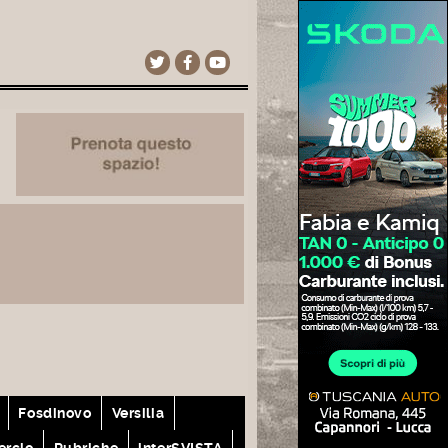
Fosdinovo
Versilia
rcio
Rubriche
interSVISTA