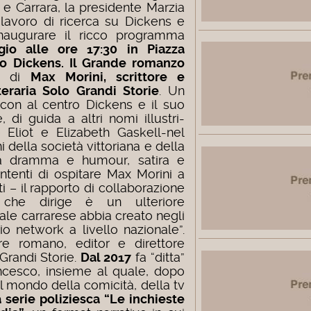
a e Carrara, la presidente Marzia
 lavoro di ricerca su Dickens e
naugurare il ricco programma
io alle ore 17:30 in Piazza
olo Dickens. Il Grande romanzo
a di
Max Morini, scrittore e
teraria Solo Grandi Storie
. Un
con al centro Dickens e il suo
, di guida a altri nomi illustri-
 Eliot e Elizabeth Gaskell-nel
 della società vittoriana e della
fra dramma e humour, satira e
tenti di ospitare Max Morini a
i – il rapporto di collaborazione
a che dirige è un ulteriore
iale carrarese abbia creato negli
io network a livello nazionale”.
e romano, editor e direttore
 Grandi Storie.
Dal 2017
fa “ditta”
rancesco, insieme al quale, dopo
el mondo della comicità, della tv
 serie
poliziesca “Le inchieste