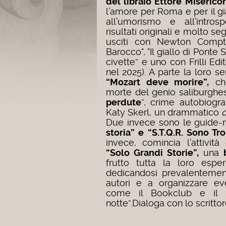
del libraio Ettore Miserico
l’amore per Roma e per il gi
all’umorismo e all’intros
risultati originali e molto seg
usciti con Newton Compto
Barocco", "Il giallo di Ponte S
civette” e uno con Frilli Edit
nel 2025). A parte la loro se
“Mozart deve morire”,
che
morte del genio saliburghe
perdute
”, crime autobiogra
Katy Skerl, un drammatico
Due invece sono le guide-
storia” e “S.T.Q.R. Sono Tr
invece, comincia l’attivit
“Solo Grandi Storie”,
una
frutto tutta la loro esper
dedicandosi prevalentemen
autori e a organizzare eve
come il Bookclub e il 
notte”.Dialoga con lo scrittor