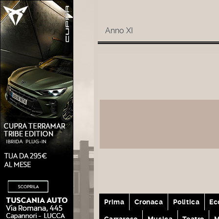
Anno XI
Prima
Cronaca
Politica
Ec
Carrarese
Musica
Teatro
M