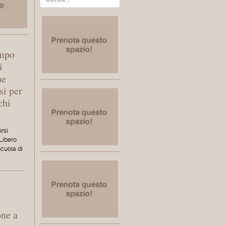
empo
i
ne
si per
chi
orsi
 Libero
Scuola di
l
one a