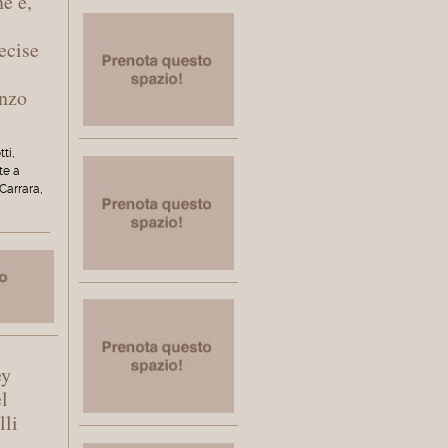
ne e,
ecise
enzo
tti,
te a
Carrara,
ey
l
lli