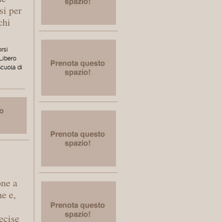
si per
chi
orsi
 Libero
Scuola di
l
one a
ne e,
ecise