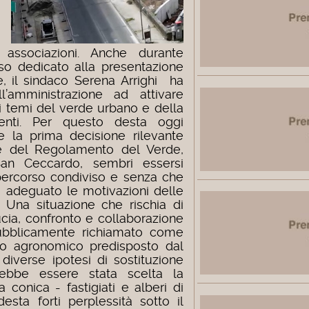
associazioni. Anche durante
orso dedicato alla presentazione
, il sindaco Serena Arrighi ha
’amministrazione ad attivare
ui temi del verde urbano e della
venti.
Per questo desta oggi
e la prima decisione rilevante
ne del Regolamento del Verde,
i San Ceccardo, sembri essersi
percorso condiviso e senza che
o adeguato le motivazioni delle
. Una situazione che rischia di
ucia, confronto e collaborazione
ubblicamente richiamato come
tto agronomico predisposto dal
 diverse ipotesi di sostituzione
rebbe essere stata scelta la
 conica - fastigiati e alberi di
sta forti perplessità sotto il