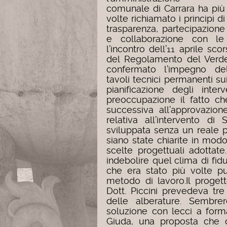
comunale di Carrara ha più
volte richiamato i principi di
trasparenza, partecipazione
e collaborazione con le 
l’incontro dell’11 aprile sc
del Regolamento del Verde
confermato l’impegno dell
tavoli tecnici permanenti s
pianificazione degli inter
preoccupazione il fatto ch
successiva all’approvazio
relativa all’intervento d
sviluppata senza un reale 
siano state chiarite in mod
scelte progettuali adottate
indebolire quel clima di fid
che era stato più volte p
metodo di lavoro.
Il proge
Dott. Piccini prevedeva tre
delle alberature. Sembre
soluzione con lecci a forma
Giuda, una proposta che de