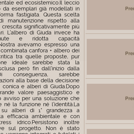
entale ed ecosistemico.
Il leccio
o da esemplari già modellati in
orma fastigiata. Questa scelta
i manutenzione rispetto alla
a crescita significativamente più
nari. L’albero di Giuda invece ha
nute e ridotta capacità
 Nostra avevamo espresso una
 combinata canfora + albero dei
critica tra quelle proposte, pur
one ideale sarebbe stata la
clusa però fin dall’inizio dalla
e.Di conseguenza, sarebbe
azioni alla base della decisione
a conica e alberi di Giuda.Dopo
grande valore paesaggistico e
ro avviso per una soluzione che
e né la funzione né l’identità.La
 su alberi di 1° grandezza a
ata efficacia ambientale e con
ess idrico.Persistono inoltre
tive sul progetto. Non è stato