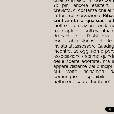
chiarito in alcun modo come
10 pini ancora esistenti 
previsto, circostanza che al
la loro conservazione.
Riba
contrarietà a qualsiasi ul
inoltre informazioni fondamen
marciapiedi, sull’eventua
drenanti e sull’esistenza
consultabile.Nonostante le
inviata all’assessore Guadag
incontro, ad oggi non è per
associazione esprime quindi
delle scelte adottate, ma
appare distante dai principi
più volte richiamati dal
comunque disponibili a
nell’interesse del territorio".