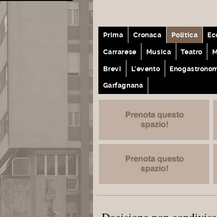
Prima
Cronaca
Politica
Ec
Carrarese
Musica
Teatro
M
Brevi
L'evento
Enogastrono
Garfagnana
Decisione non condivisa 