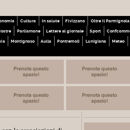
onomia
Cultura
In salute
Fivizzano
Oltre il Parmignola
ostre
Parliamone
Lettere al giornale
Sport
Confcomme
mia
Montignoso
Aulla
Pontremoli
Lunigiana
Meteo
con le associazioni di