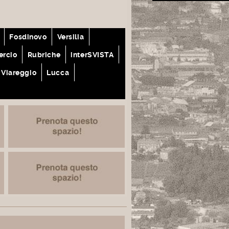
Fosdinovo
Versilia
rcio
Rubriche
interSVISTA
Viareggio
Lucca