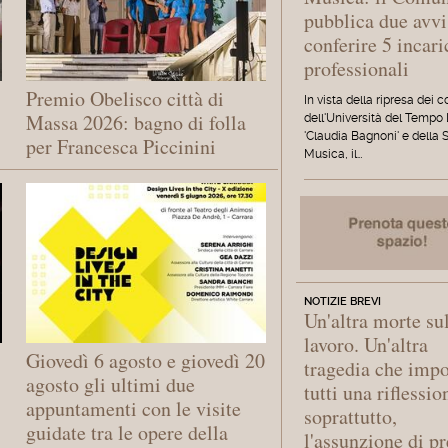
pubblica due avvi
conferire 5 incari
professionali
Premio Obelisco città di
In vista della ripresa dei c
Massa 2026: bagno di folla
dell'Università del Tempo
'Claudia Bagnoni' e della 
per Francesca Piccinini
Musica, il…
NOTIZIE BREVI
Un'altra morte su
lavoro. Un'altra
Giovedì 6 agosto e giovedì 20
tragedia che imp
agosto gli ultimi due
tutti una riflessio
appuntamenti con le visite
soprattutto,
guidate tra le opere della
l'assunzione di pr