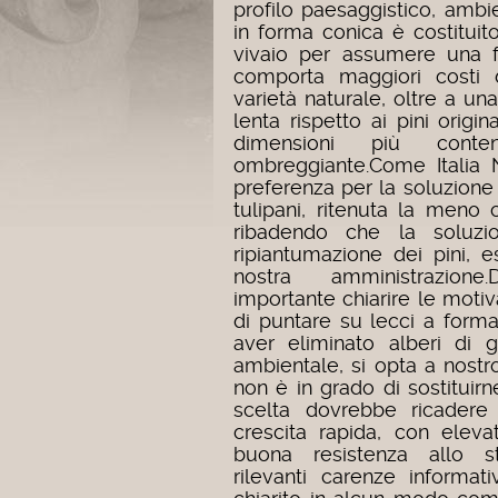
profilo paesaggistico, ambi
in forma conica è costituit
vivaio per assumere una f
comporta maggiori costi d
varietà naturale, oltre a un
lenta rispetto ai pini origi
dimensioni più conte
ombreggiante.
Come Italia
preferenza per la soluzione
tulipani, ritenuta la meno 
ribadendo che la soluzi
ripiantumazione dei pini, es
nostra amministrazion
importante chiarire le motiv
di puntare su lecci a form
aver eliminato alberi di 
ambientale, si opta a nost
non è in grado di sostituirn
scelta dovrebbe ricadere
crescita rapida, con elev
buona resistenza allo str
rilevanti carenze informa