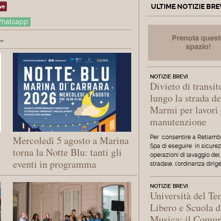
ve
ULTIME NOTIZIE BRE
hatsapp
.
NOTIZIE BREVI
Divieto di transit
lungo la strada de
Marmi per lavori 
manutenzione
Per consentire a Retiamb
Mercoledì 5 agosto a Marina
Spa di eseguire in sicurez
torna la Notte Blu: tanti gli
operazioni di lavaggio del
e
eventi in programma
stradale, l'ordinanza dirig
NOTIZIE BREVI
Università del T
Libero e Scuola d
Musica: il Comu