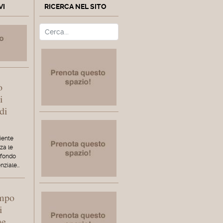
VI
RICERCA NEL SITO
Cerca
Type 2 or more characters fo
o
i
di
iente
za le
 fondo
enziale…
empo
i
ne