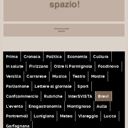
Prima
Cronaca
Politica
Economia
Cultura
In salute
Fivizzano
Oltre il Parmignola
Fosdinovo
Versilia
Carrarese
Musica
Teatro
Mostre
Parliamone
Lettere al giornale
Sport
Confcommercio
Rubriche
interSVISTA
Brevi
L'evento
Enogastronomia
Montignoso
Aulla
Pontremoli
Lunigiana
Meteo
Viareggio
Lucca
Garfagnana