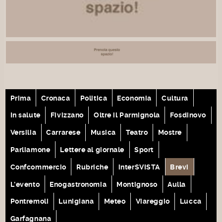
Prima
Cronaca
Politica
Economia
Cultura
In salute
Fivizzano
Oltre il Parmignola
Fosdinovo
Versilia
Carrarese
Musica
Teatro
Mostre
Parliamone
Lettere al giornale
Sport
Confcommercio
Rubriche
interSVISTA
Brevi
L'evento
Enogastronomia
Montignoso
Aulla
Pontremoli
Lunigiana
Meteo
Viareggio
Lucca
Garfagnana