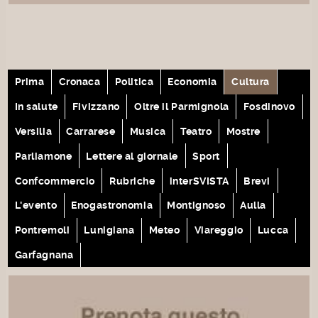
Prima
Cronaca
Politica
Economia
Cultura
In salute
Fivizzano
Oltre il Parmignola
Fosdinovo
Versilia
Carrarese
Musica
Teatro
Mostre
Parliamone
Lettere al giornale
Sport
Confcommercio
Rubriche
interSVISTA
Brevi
L'evento
Enogastronomia
Montignoso
Aulla
Pontremoli
Lunigiana
Meteo
Viareggio
Lucca
Garfagnana