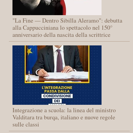
"La Fine — Dentro Sibilla Aleramo": debutta
alla Cappucciniana lo spettacolo nel 150°
anniversario della nascita della scrittrice
Integrazione a scuola: la linea del ministro
Valditara tra burqa, italiano e nuove regole
sulle classi