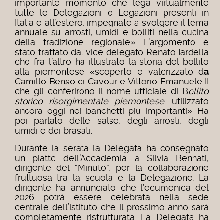
importante momento che lega virtualmente
tutte le Delegazioni e Legazioni presenti in
Italia e all’estero, impegnate a svolgere il tema
annuale su arrosti, umidi e bolliti nella cucina
della tradizione regionale». L’argomento è
stato trattato dal vice delegato Renato Iardella
che fra l’altro ha illustrato la storia del bollito
alla piemontese «scoperto e valorizzato d
a
Camillo Benso di Cavour e Vittorio Emanuele II
che gli conferirono il nome ufficiale di B
ollito
storico risorgimentale piemontese,
utilizzato
ancora oggi nei banchetti più importanti». Ha
poi parlato delle salse, degli arrosti, degli
umidi e dei brasati.
Durante la serata la Delegata ha consegnato
un piatto dell’Accademia a Silvia Bennati,
dirigente del “Minuto”, per la collaborazione
fruttuosa tra la scuola e la Delegazione. La
dirigente ha annunciato che l’ecumenica del
2026 potrà essere celebrata nella sede
centrale dell’istituto che il prossimo anno sarà
completamente ristrutturata. La Delegata ha