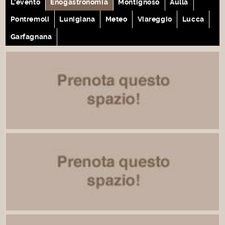
L'evento
Enogastronomia
Montignoso
Aulla
Pontremoli
Lunigiana
Meteo
Viareggio
Lucca
Garfagnana