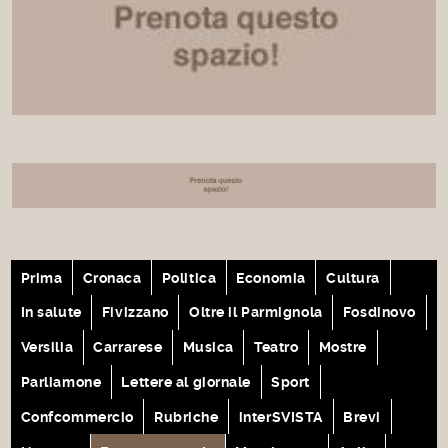
Prima
Cronaca
Politica
Economia
Cultura
In salute
Fivizzano
Oltre il Parmignola
Fosdinovo
Versilia
Carrarese
Musica
Teatro
Mostre
Parliamone
Lettere al giornale
Sport
Confcommercio
Rubriche
interSVISTA
Brevi