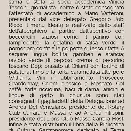
stima è stata la socia accademica Vinicia
Tesconi, giornalista. Inoltre è stato consegnato
l’attestato di accademico a Mario Vatteroni,
presentato dal vice delegato Gregorio Job.
Ricco il menu ideato e realizzato dallo staff
dell’alberghiero a partire dall’aperitivo con
bocconcini sfiziosi come il panino con
lampredotto, la gelatina di salsa verde, il
pomodoro confit e la polpetta di lesso rifatta. A
seguire: lingua bollita, gamberi e arancia;
raviolo verde di peposo, crema di pecorino
toscano Dop; brasato al Chianti con tortino di
patate al timo e la torta caramellata alle pere
Williams. Vini in abbinamento: Prosecco,
Chardonnay, Chianti classico e Moscato. Col
caffè: torta ricciolina, baci di dama, anicini e
lingue di gatto. In chiusura sono stati
consegnati i gagliardetti della Delegazione ad
Andrea Del Veneziano, presidente del Rotary
Club Carrara e Massa e ad Andrea Filippini,
presidente del Lions Club Massa Carrara Host.
Infine è stato distribuito il libro della Biblioteca
di Cultura Gastronomica dedicato al Tema