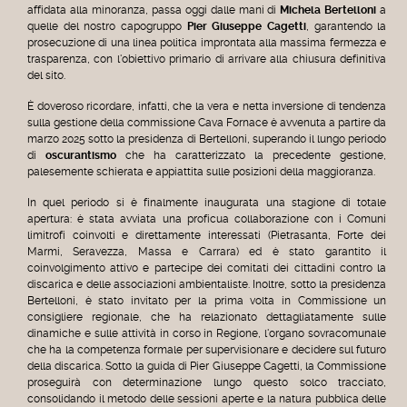
affidata alla minoranza, passa oggi dalle mani di
Michela Bertelloni
a
quelle del nostro capogruppo
Pier Giuseppe Cagetti
, garantendo la
prosecuzione di una linea politica improntata alla massima fermezza e
trasparenza, con l'obiettivo primario di arrivare alla chiusura definitiva
del sito.
È doveroso ricordare, infatti, che la vera e netta inversione di tendenza
sulla gestione della commissione Cava Fornace è avvenuta a partire da
marzo 2025 sotto la presidenza di Bertelloni, superando il lungo periodo
di
oscurantismo
che ha caratterizzato la precedente gestione,
palesemente schierata e appiattita sulle posizioni della maggioranza.
In quel periodo si è finalmente inaugurata una stagione di totale
apertura: è stata avviata una proficua collaborazione con i Comuni
limitrofi coinvolti e direttamente interessati (Pietrasanta, Forte dei
Marmi, Seravezza, Massa e Carrara) ed è stato garantito il
coinvolgimento attivo e partecipe dei comitati dei cittadini contro la
discarica e delle associazioni ambientaliste. Inoltre, sotto la presidenza
Bertelloni, è stato invitato per la prima volta in Commissione un
consigliere regionale, che ha relazionato dettagliatamente sulle
dinamiche e sulle attività in corso in Regione, l'organo sovracomunale
che ha la competenza formale per supervisionare e decidere sul futuro
della discarica. Sotto la guida di Pier Giuseppe Cagetti, la Commissione
proseguirà con determinazione lungo questo solco tracciato,
consolidando il metodo delle sessioni aperte e la natura pubblica delle