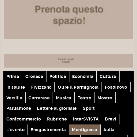
Prima
Cronaca
Politica
Economia
Cultura
In salute
Fivizzano
Oltre il Parmignola
Fosdinovo
Versilia
Carrarese
Musica
Teatro
Mostre
Parliamone
Lettere al giornale
Sport
Confcommercio
Rubriche
interSVISTA
Brevi
L'evento
Enogastronomia
Montignoso
Aulla