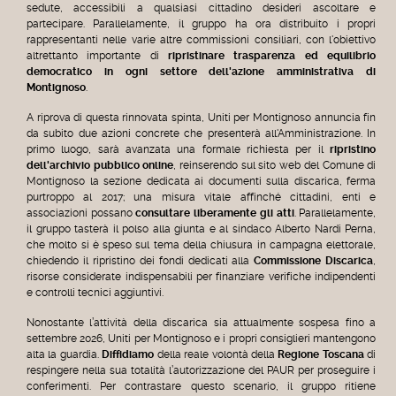
sedute, accessibili a qualsiasi cittadino desideri ascoltare e
partecipare. Parallelamente, il gruppo ha ora distribuito i propri
rappresentanti nelle varie altre commissioni consiliari, con l'obiettivo
altrettanto importante di
ripristinare trasparenza ed equilibrio
democratico in ogni settore dell'azione amministrativa di
Montignoso
.
A riprova di questa rinnovata spinta, Uniti per Montignoso annuncia fin
da subito due azioni concrete che presenterà all'Amministrazione. In
primo luogo, sarà avanzata una formale richiesta per il
ripristino
dell'archivio pubblico online
, reinserendo sul sito web del Comune di
Montignoso la sezione dedicata ai documenti sulla discarica, ferma
purtroppo al 2017; una misura vitale affinché cittadini, enti e
associazioni possano
consultare liberamente gli atti
. Parallelamente,
il gruppo tasterà il polso alla giunta e al sindaco Alberto Nardi Perna,
che molto si è speso sul tema della chiusura in campagna elettorale,
chiedendo il ripristino dei fondi dedicati alla
Commissione Discarica
,
risorse considerate indispensabili per finanziare verifiche indipendenti
e controlli tecnici aggiuntivi.
Nonostante l’attività della discarica sia attualmente sospesa fino a
settembre 2026, Uniti per Montignoso e i propri consiglieri mantengono
alta la guardia.
Diffidiamo
della reale volontà della
Regione Toscana
di
respingere nella sua totalità l’autorizzazione del PAUR per proseguire i
conferimenti. Per contrastare questo scenario, il gruppo ritiene